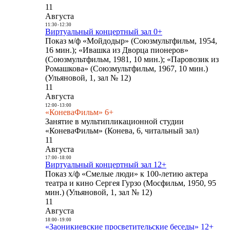
11
Августа
11:30
-
12:30
Виртуальный концертный зал 0+
Показ м/ф «Мойдодыр» (Союзмультфильм, 1954,
16 мин.); «Ивашка из Дворца пионеров»
(Союзмультфильм, 1981, 10 мин.); «Паровозик из
Ромашкова» (Союзмультфильм, 1967, 10 мин.)
(Ульяновой, 1, зал № 12)
11
Августа
12:00
-
13:00
«КоневаФильм» 6+
Занятие в мультипликационной студии
«КоневаФильм» (Конева, 6, читальный зал)
11
Августа
17:00
-
18:00
Виртуальный концертный зал 12+
Показ х/ф «Смелые люди» к 100-летию актера
театра и кино Сергея Гурзо (Мосфильм, 1950, 95
мин.) (Ульяновой, 1, зал № 12)
11
Августа
18:00
-
19:00
«Заоникиевские просветительские беседы» 12+