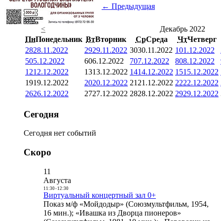
← Предыдущая
<
Декабрь 2022
Пн
Понедельник
Вт
Вторник
Ср
Среда
Чт
Четверг
28
28.11.2022
29
29.11.2022
30
30.11.2022
1
01.12.2022
5
05.12.2022
6
06.12.2022
7
07.12.2022
8
08.12.2022
12
12.12.2022
13
13.12.2022
14
14.12.2022
15
15.12.2022
19
19.12.2022
20
20.12.2022
21
21.12.2022
22
22.12.2022
26
26.12.2022
27
27.12.2022
28
28.12.2022
29
29.12.2022
Сегодня
Сегодня нет событий
Скоро
11
Августа
11:30
-
12:30
Виртуальный концертный зал 0+
Показ м/ф «Мойдодыр» (Союзмультфильм, 1954,
16 мин.); «Ивашка из Дворца пионеров»