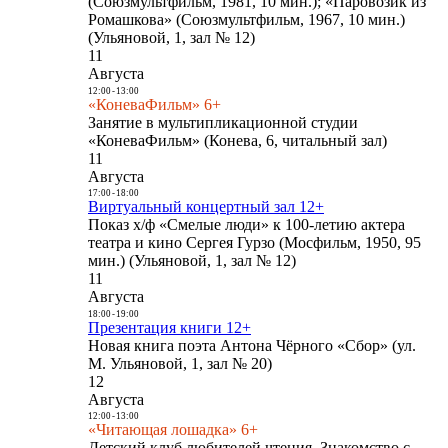
(Союзмультфильм, 1981, 10 мин.); «Паровозик из
Ромашкова» (Союзмультфильм, 1967, 10 мин.)
(Ульяновой, 1, зал № 12)
11
Августа
12:00
-
13:00
«КоневаФильм» 6+
Занятие в мультипликационной студии
«КоневаФильм» (Конева, 6, читальный зал)
11
Августа
17:00
-
18:00
Виртуальный концертный зал 12+
Показ х/ф «Смелые люди» к 100-летию актера
театра и кино Сергея Гурзо (Мосфильм, 1950, 95
мин.) (Ульяновой, 1, зал № 12)
11
Августа
18:00
-
19:00
Презентация книги 12+
Новая книга поэта Антона Чёрного «Сбор» (ул.
М. Ульяновой, 1, зал № 20)
12
Августа
12:00
-
13:00
«Читающая лошадка» 6+
Детский клуб любителей чтения. Знакомство с