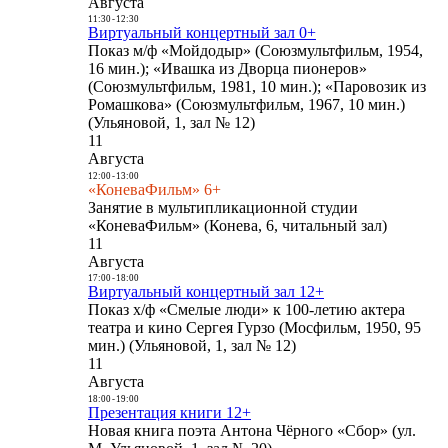
Августа
11:30
-
12:30
Виртуальный концертный зал 0+
Показ м/ф «Мойдодыр» (Союзмультфильм, 1954,
16 мин.); «Ивашка из Дворца пионеров»
(Союзмультфильм, 1981, 10 мин.); «Паровозик из
Ромашкова» (Союзмультфильм, 1967, 10 мин.)
(Ульяновой, 1, зал № 12)
11
Августа
12:00
-
13:00
«КоневаФильм» 6+
Занятие в мультипликационной студии
«КоневаФильм» (Конева, 6, читальный зал)
11
Августа
17:00
-
18:00
Виртуальный концертный зал 12+
Показ х/ф «Смелые люди» к 100-летию актера
театра и кино Сергея Гурзо (Мосфильм, 1950, 95
мин.) (Ульяновой, 1, зал № 12)
11
Августа
18:00
-
19:00
Презентация книги 12+
Новая книга поэта Антона Чёрного «Сбор» (ул.