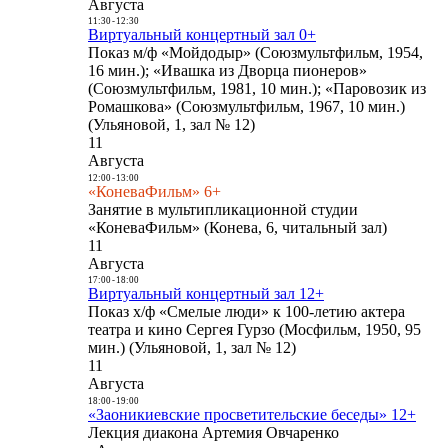
Августа
11:30
-
12:30
Виртуальный концертный зал 0+
Показ м/ф «Мойдодыр» (Союзмультфильм, 1954,
16 мин.); «Ивашка из Дворца пионеров»
(Союзмультфильм, 1981, 10 мин.); «Паровозик из
Ромашкова» (Союзмультфильм, 1967, 10 мин.)
(Ульяновой, 1, зал № 12)
11
Августа
12:00
-
13:00
«КоневаФильм» 6+
Занятие в мультипликационной студии
«КоневаФильм» (Конева, 6, читальный зал)
11
Августа
17:00
-
18:00
Виртуальный концертный зал 12+
Показ х/ф «Смелые люди» к 100-летию актера
театра и кино Сергея Гурзо (Мосфильм, 1950, 95
мин.) (Ульяновой, 1, зал № 12)
11
Августа
18:00
-
19:00
«Заоникиевские просветительские беседы» 12+
Лекция диакона Артемия Овчаренко