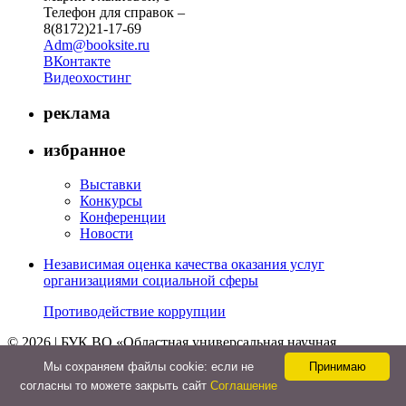
Телефон для справок –
8(8172)21-17-69
Adm@booksite.ru
ВКонтакте
Видеохостинг
реклама
избранное
Выставки
Конкурсы
Конференции
Новости
Независимая оценка качества оказания услуг
организациями социальной сферы
Противодействие коррупции
© 2026 | БУК ВО «Областная универсальная научная
библиотека»
Мы cохраняем файлы cookie: если не
Принимаю
↑
согласны то можете закрыть сайт
Соглашение