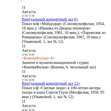
11
Августа
11:30
-
12:30
Виртуальный концертный зал 0+
Показ м/ф «Мойдодыр» (Союзмультфильм, 1954,
16 мин.); «Ивашка из Дворца пионеров»
(Союзмультфильм, 1981, 10 мин.); «Паровозик из
Ромашкова» (Союзмультфильм, 1967, 10 мин.)
(Ульяновой, 1, зал № 12)
11
Августа
12:00
-
13:00
«КоневаФильм» 6+
Занятие в мультипликационной студии
«КоневаФильм» (Конева, 6, читальный зал)
11
Августа
17:00
-
18:00
Виртуальный концертный зал 12+
Показ х/ф «Смелые люди» к 100-летию актера
театра и кино Сергея Гурзо (Мосфильм, 1950, 95
мин.) (Ульяновой, 1, зал № 12)
11
Августа
18:00
-
19:00