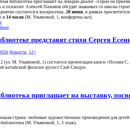
тная библиотека приглашает на лекцию-диалог «Герои на прием
 и психолог Алексей Пахомов обсудят знакомых со школы герое
риятие состоится в воскресенье,
28 июня
, в рамках просветител
о в
14 часов
(М. Ульяновой, 1, конференц-зал).
а
бнее
иблиотеке представят стихи Сергея Есен
2026
Новости
,
12+
 12 (ул. М. Ульяновой, 1) состоится презентация книги «Поэзия С
ый китайский филолог-русист Сюй Сяодун.
иблиотека приглашает на выставку, по
ькая страна: любимые художественные произведения для детей» 
иблиотеки (М. Ульяновой, 1, 3 этаж).