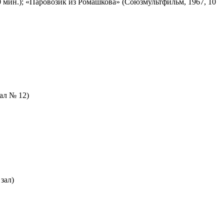
 мин.); «Паровозик из Ромашкова» (Союзмультфильм, 1967, 10
зал № 12)
зал)