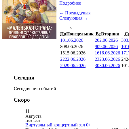
Подробнее
← Предыдущая
Следующая →
<
Пн
Понедельник
Вт
Вторник
С
1
01.06.2026
2
02.06.2026
3
03
8
08.06.2026
9
09.06.2026
10
1
15
15.06.2026
16
16.06.2026
17
1
22
22.06.2026
23
23.06.2026
24
2
29
29.06.2026
30
30.06.2026
1
01
Сегодня
Сегодня нет событий
Скоро
11
Августа
11:30
-
12:30
Виртуальный концертный зал 0+