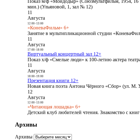
Показ м/ф «Мойдодыр» (Союзмультфильм, 1954, 16 
мин.) (Ульяновой, 1, зал № 12)
11
Августа
12:00
-
13:00
«КоневаФильм» 6+
Занятие в мультипликационной студии «КоневаФиль
11
Августа
17:00
-
18:00
Виртуальный концертный зал 12+
Показ х/ф «Смелые люди» к 100-летию актера театра
11
Августа
18:00
-
19:00
Презентация книги 12+
Новая книга поэта Антона Чёрного «Сбор» (ул. М. У
12
Августа
12:00
-
13:00
«Читающая лошадка» 6+
Детский клуб любителей чтения. Знакомство с книг
Архивы
Архивы