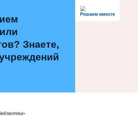
Решаем вместе
нием
 или
ов? Знаете,
 учреждений
библиотека»