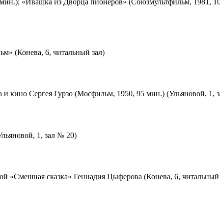
мин.); «Ивашка из Дворца пионеров» (Союзмультфильм, 1981, 10
м» (Конева, 6, читальный зал)
 и кино Сергея Гурзо (Мосфильм, 1950, 95 мин.) (Ульяновой, 1, 
льяновой, 1, зал № 20)
ой «Смешная сказка» Геннадия Цыферова (Конева, 6, читальный 