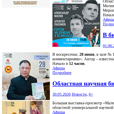
Облас
Милик
Мероп
Начал
Афиш
Подро
В б
01.06.
В воскресенье,
28 июня
, в зале №
комментариями». Автор – известн
Начало в
12 часов
.
Афиша
Подробнее
Областная научная б
30.05.2026
Новости
,
6+
Большая выставка-просмотр «Мален
областной универсальной научной б
Афиша