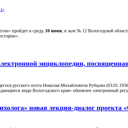
12+
гин» пройдет в среду,
10 июня
, в зале № 12 Вологодской облас
истории».
электронной энциклопедии, посвященна
егося русского поэта Николая Михайловича Рубцова (03.01.1936
ыдающиеся люди Вологодского края» обновлен электронный рес
сихолога» новая лекция-диалог проекта 