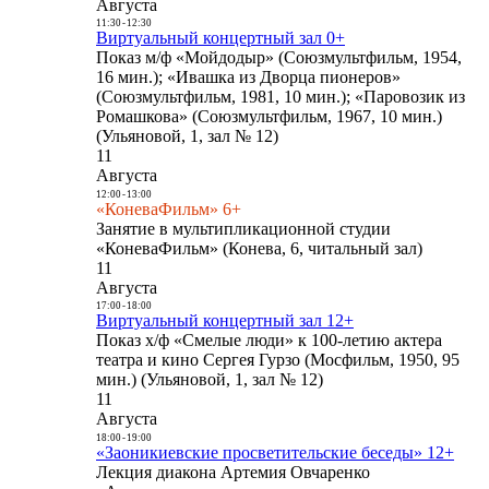
Августа
11:30
-
12:30
Виртуальный концертный зал 0+
Показ м/ф «Мойдодыр» (Союзмультфильм, 1954,
16 мин.); «Ивашка из Дворца пионеров»
(Союзмультфильм, 1981, 10 мин.); «Паровозик из
Ромашкова» (Союзмультфильм, 1967, 10 мин.)
(Ульяновой, 1, зал № 12)
11
Августа
12:00
-
13:00
«КоневаФильм» 6+
Занятие в мультипликационной студии
«КоневаФильм» (Конева, 6, читальный зал)
11
Августа
17:00
-
18:00
Виртуальный концертный зал 12+
Показ х/ф «Смелые люди» к 100-летию актера
театра и кино Сергея Гурзо (Мосфильм, 1950, 95
мин.) (Ульяновой, 1, зал № 12)
11
Августа
18:00
-
19:00
«Заоникиевские просветительские беседы» 12+
Лекция диакона Артемия Овчаренко