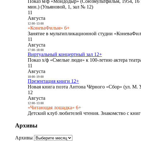
Показ м/ф «Мойдодыр» (Союзмультфильм, 1954, 16 
мин.) (Ульяновой, 1, зал № 12)
11
Августа
12:00
-
13:00
«КоневаФильм» 6+
Занятие в мультипликационной студии «КоневаФиль
11
Августа
17:00
-
18:00
Виртуальный концертный зал 12+
Показ х/ф «Смелые люди» к 100-летию актера театра
11
Августа
18:00
-
19:00
Презентация книги 12+
Новая книга поэта Антона Чёрного «Сбор» (ул. М. У
12
Августа
12:00
-
13:00
«Читающая лошадка» 6+
Детский клуб любителей чтения. Знакомство с книг
Архивы
Архивы