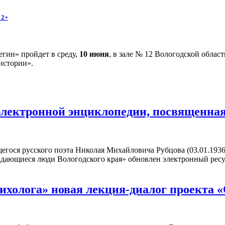
12+
гин» пройдет в среду,
10 июня
, в зале № 12 Вологодской облас
истории».
электронной энциклопедии, посвященна
егося русского поэта Николая Михайловича Рубцова (03.01.1936
ыдающиеся люди Вологодского края» обновлен электронный рес
сихолога» новая лекция-диалог проекта 