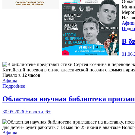
Облас
Милик
Мероп
Начал
Афиш
Подро
В б
01.06.
Китайский перевод в стиле классической поэзии с комментари
Начало в
12 часов
.
Афиша
Подробнее
Областная научная библиотека пригла
30.05.2026
Новости
,
6+
для детей» будет работать с 13 мая по 25 июня в аванзале Воло
Афиша