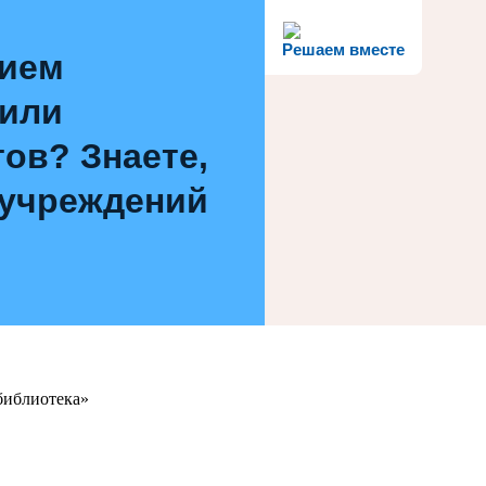
Решаем вместе
нием
 или
ов? Знаете,
 учреждений
библиотека»