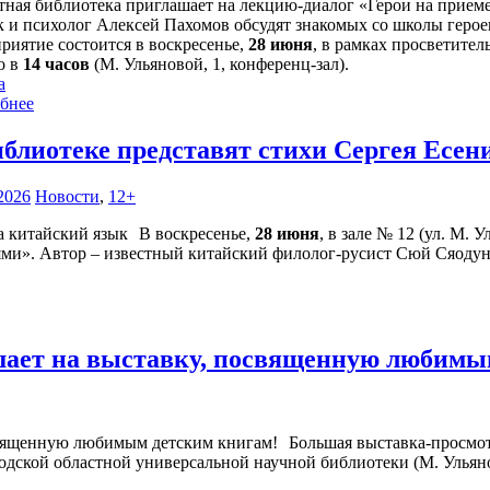
тная библиотека приглашает на лекцию-диалог «Герои на прием
 и психолог Алексей Пахомов обсудят знакомых со школы герое
риятие состоится в воскресенье,
28 июня
, в рамках просветител
о в
14 часов
(М. Ульяновой, 1, конференц-зал).
а
бнее
иблиотеке представят стихи Сергея Есен
2026
Новости
,
12+
В воскресенье,
28 июня
, в зале № 12 (ул. М. 
ями». Автор – известный китайский филолог-русист Сюй Сяодун
шает на выставку, посвященную любимы
Большая выставка-просмо
годской областной универсальной научной библиотеки (М. Ульянов