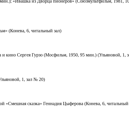
мин.); «Ивашка из Дворца пионеров» (Союзмультфильм, 1981, 10
м» (Конева, 6, читальный зал)
 и кино Сергея Гурзо (Мосфильм, 1950, 95 мин.) (Ульяновой, 1, 
льяновой, 1, зал № 20)
ой «Смешная сказка» Геннадия Цыферова (Конева, 6, читальный 