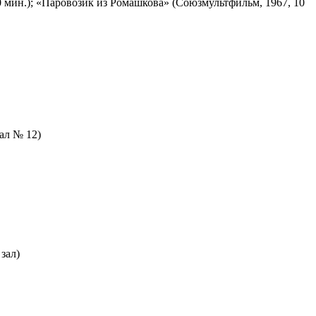
 мин.); «Паровозик из Ромашкова» (Союзмультфильм, 1967, 10
зал № 12)
зал)