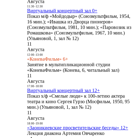
Августа
11:30
-
12:30
Виртуальный концертный зал 0+
Показ м/ф «Мойдодыр» (Союзмультфильм, 1954,
16 мин.); «Ивашка из Дворца пионеров»
(Союзмультфильм, 1981, 10 мин.); «Паровозик из
Ромашкова» (Союзмультфильм, 1967, 10 мин.)
(Ульяновой, 1, зал № 12)
11
Августа
12:00
-
13:00
«КоневаФильм» 6+
Занятие в мультипликационной студии
«КоневаФильм» (Конева, 6, читальный зал)
11
Августа
17:00
-
18:00
Виртуальный концертный зал 12+
Показ х/ф «Смелые люди» к 100-летию актера
театра и кино Сергея Гурзо (Мосфильм, 1950, 95
мин.) (Ульяновой, 1, зал № 12)
11
Августа
18:00
-
19:00
«Заоникиевские просветительские беседы» 12+
Лекция диакона Артемия Овчаренко