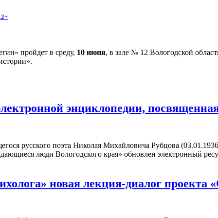
12+
гин» пройдет в среду,
10 июня
, в зале № 12 Вологодской облас
истории».
электронной энциклопедии, посвященна
егося русского поэта Николая Михайловича Рубцова (03.01.1936
ыдающиеся люди Вологодского края» обновлен электронный рес
сихолога» новая лекция-диалог проекта 