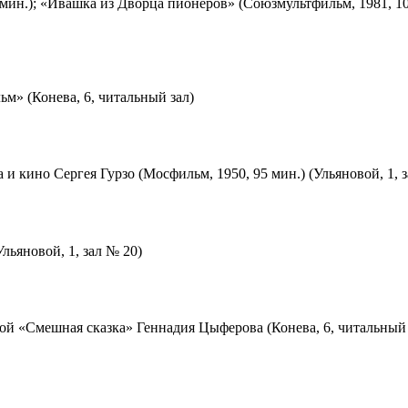
мин.); «Ивашка из Дворца пионеров» (Союзмультфильм, 1981, 10
м» (Конева, 6, читальный зал)
 и кино Сергея Гурзо (Мосфильм, 1950, 95 мин.) (Ульяновой, 1, 
льяновой, 1, зал № 20)
ой «Смешная сказка» Геннадия Цыферова (Конева, 6, читальный 