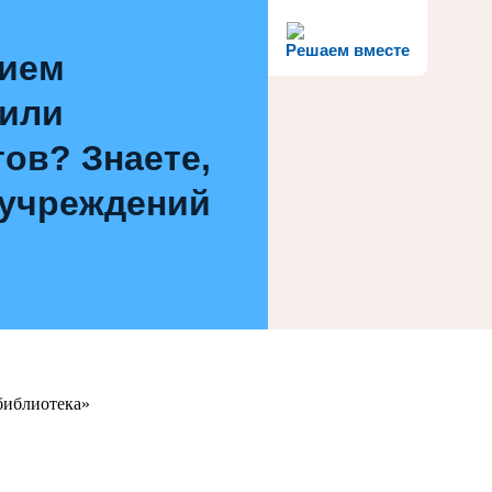
Решаем вместе
нием
 или
ов? Знаете,
 учреждений
библиотека»