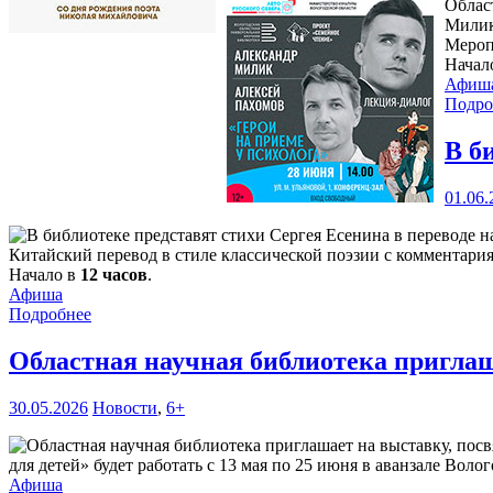
Облас
Милик
Мероп
Начал
Афиш
Подро
В б
01.06.
Китайский перевод в стиле классической поэзии с комментари
Начало в
12 часов
.
Афиша
Подробнее
Областная научная библиотека пригла
30.05.2026
Новости
,
6+
для детей» будет работать с 13 мая по 25 июня в аванзале Воло
Афиша