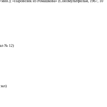
 мин.); «Паровозик из Ромашкова» (Союзмультфильм, 1967, 10
зал № 12)
зал)