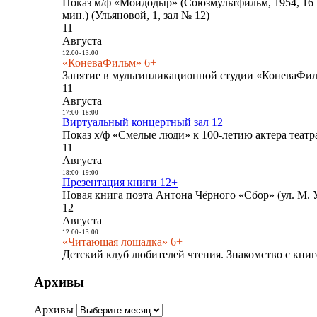
Показ м/ф «Мойдодыр» (Союзмультфильм, 1954, 16 
мин.) (Ульяновой, 1, зал № 12)
11
Августа
12:00
-
13:00
«КоневаФильм» 6+
Занятие в мультипликационной студии «КоневаФиль
11
Августа
17:00
-
18:00
Виртуальный концертный зал 12+
Показ х/ф «Смелые люди» к 100-летию актера театра
11
Августа
18:00
-
19:00
Презентация книги 12+
Новая книга поэта Антона Чёрного «Сбор» (ул. М. У
12
Августа
12:00
-
13:00
«Читающая лошадка» 6+
Детский клуб любителей чтения. Знакомство с книг
Архивы
Архивы