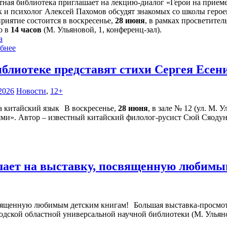
тная библиотека приглашает на лекцию-диалог «Герои на прием
 и психолог Алексей Пахомов обсудят знакомых со школы герое
риятие состоится в воскресенье,
28 июня
, в рамках просветител
о в
14 часов
(М. Ульяновой, 1, конференц-зал).
а
бнее
иблиотеке представят стихи Сергея Есен
2026
Новости
,
12+
В воскресенье,
28 июня
, в зале № 12 (ул. М. 
ями». Автор – известный китайский филолог-русист Сюй Сяодун
шает на выставку, посвященную любимы
Большая выставка-просмо
годской областной универсальной научной библиотеки (М. Ульянов