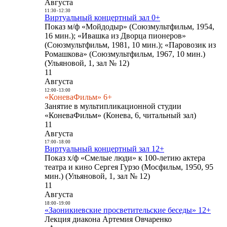
Августа
11:30
-
12:30
Виртуальный концертный зал 0+
Показ м/ф «Мойдодыр» (Союзмультфильм, 1954,
16 мин.); «Ивашка из Дворца пионеров»
(Союзмультфильм, 1981, 10 мин.); «Паровозик из
Ромашкова» (Союзмультфильм, 1967, 10 мин.)
(Ульяновой, 1, зал № 12)
11
Августа
12:00
-
13:00
«КоневаФильм» 6+
Занятие в мультипликационной студии
«КоневаФильм» (Конева, 6, читальный зал)
11
Августа
17:00
-
18:00
Виртуальный концертный зал 12+
Показ х/ф «Смелые люди» к 100-летию актера
театра и кино Сергея Гурзо (Мосфильм, 1950, 95
мин.) (Ульяновой, 1, зал № 12)
11
Августа
18:00
-
19:00
«Заоникиевские просветительские беседы» 12+
Лекция диакона Артемия Овчаренко