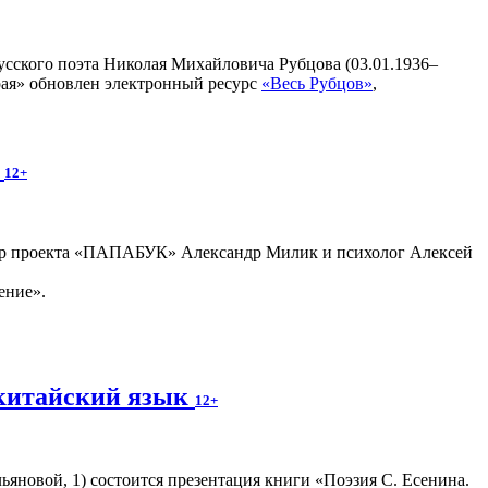
усского поэта Николая Михайловича Рубцова (03.01.1936–
рая» обновлен электронный ресурс
«Весь Рубцов»
,
»
12+
втор проекта «ПАПАБУК» Александр Милик и психолог Алексей
ение».
а китайский язык
12+
Ульяновой, 1) состоится презентация книги «Поэзия С. Есенина.