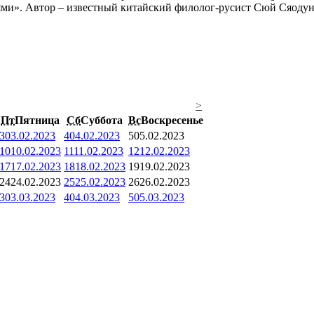
ями». Автор – известный китайский филолог-русист Сюй Сяодун
>
Пт
Пятница
Сб
Суббота
Вс
Воскресенье
3
03.02.2023
4
04.02.2023
5
05.02.2023
10
10.02.2023
11
11.02.2023
12
12.02.2023
17
17.02.2023
18
18.02.2023
19
19.02.2023
24
24.02.2023
25
25.02.2023
26
26.02.2023
3
03.03.2023
4
04.03.2023
5
05.03.2023