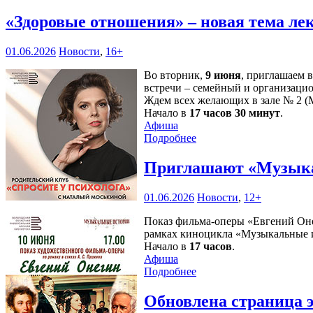
«Здоровые отношения» – новая тема ле
01.06.2026
Новости
,
16+
Во вторник,
9 июня
, приглашаем 
встречи – семейный и организаци
Ждем всех желающих в зале № 2 (М
Начало в
17 часов 30 минут
.
Афиша
Подробнее
Приглашают «Музык
01.06.2026
Новости
,
12+
Показ фильма-оперы «Евгений Оне
рамках киноцикла «Музыкальные 
Начало в
17 часов
.
Афиша
Подробнее
Обновлена страница 