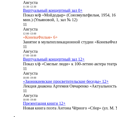
Августа
11:30
-
12:30
Виртуальный концертный зал 0+
Показ м/ф «Мойдодыр» (Союзмультфильм, 1954, 16 
мин.) (Ульяновой, 1, зал № 12)
11
Августа
12:00
-
13:00
«КоневаФильм» 6+
Занятие в мультипликационной студии «КоневаФиль
11
Августа
17:00
-
18:00
Виртуальный концертный зал 12+
Показ х/ф «Смелые люди» к 100-летию актера театра
11
Августа
18:00
-
19:00
«Заоникиевские просветительские беседы» 12+
Лекция диакона Артемия Овчаренко «Актуальность 
11
Августа
18:00
-
19:00
Презентация книги 12+
Новая книга поэта Антона Чёрного «Сбор» (ул. М. У