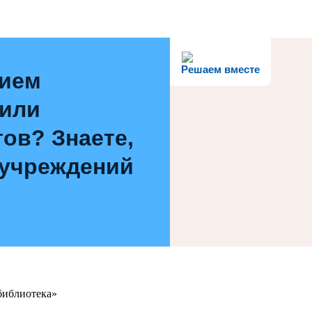
Решаем вместе
нием
 или
ов? Знаете,
 учреждений
библиотека»