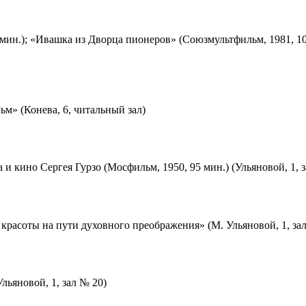
мин.); «Ивашка из Дворца пионеров» (Союзмультфильм, 1981, 10
м» (Конева, 6, читальный зал)
 и кино Сергея Гурзо (Мосфильм, 1950, 95 мин.) (Ульяновой, 1, 
красоты на пути духовного преображения» (М. Ульяновой, 1, за
льяновой, 1, зал № 20)