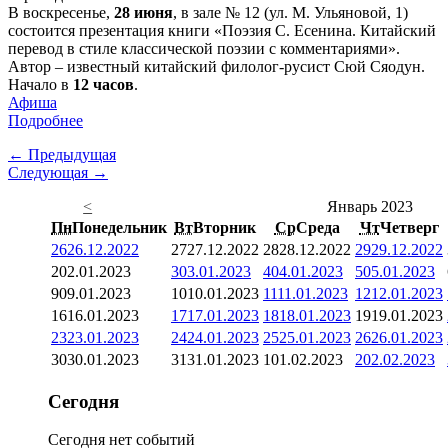
В воскресенье,
28 июня
, в зале № 12 (ул. М. Ульяновой, 1)
состоится презентация книги «Поэзия С. Есенина. Китайский
перевод в стиле классической поэзии с комментариями».
Автор – известный китайский филолог-русист Сюй Сяодун.
Начало в
12 часов
.
Афиша
Подробнее
← Предыдущая
Следующая →
<
Январь 2023
Пн
Понедельник
Вт
Вторник
Ср
Среда
Чт
Четверг
26
26.12.2022
27
27.12.2022
28
28.12.2022
29
29.12.2022
2
02.01.2023
3
03.01.2023
4
04.01.2023
5
05.01.2023
9
09.01.2023
10
10.01.2023
11
11.01.2023
12
12.01.2023
16
16.01.2023
17
17.01.2023
18
18.01.2023
19
19.01.2023
23
23.01.2023
24
24.01.2023
25
25.01.2023
26
26.01.2023
30
30.01.2023
31
31.01.2023
1
01.02.2023
2
02.02.2023
Сегодня
Сегодня нет событий