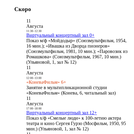
Скоро
11
Августа
11:30
-
12:30
Виртуальный концертный зал 0+
Показ м/ф «Мойдодыр» (Союзмультфильм, 1954,
16 мин.); «Ивашка из Дворца пионеров»
(Союзмультфильм, 1981, 10 мин.); «Паровозик из
Ромашкова» (Союзмультфильм, 1967, 10 мин.)
(Ульяновой, 1, зал № 12)
11
Августа
12:00
-
13:00
«КоневаФильм» 6+
Занятие в мультипликационной студии
«КоневаФильм» (Конева, 6, читальный зал)
11
Августа
17:00
-
18:00
Виртуальный концертный зал 12+
Показ х/ф «Смелые люди» к 100-летию актера
театра и кино Сергея Гурзо (Мосфильм, 1950, 95
мин.) (Ульяновой, 1, зал № 12)