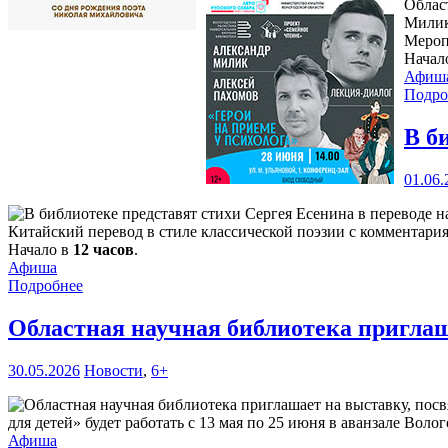
Облас
Милик
Мероп
Начал
Афиш
Подро
В б
01.06.
Китайский перевод в стиле классической поэзии с комментари
Начало в
12 часов
.
Афиша
Подробнее
Областная научная библиотека пригла
30.05.2026
Новости
,
6+
для детей» будет работать с 13 мая по 25 июня в аванзале Воло
Афиша