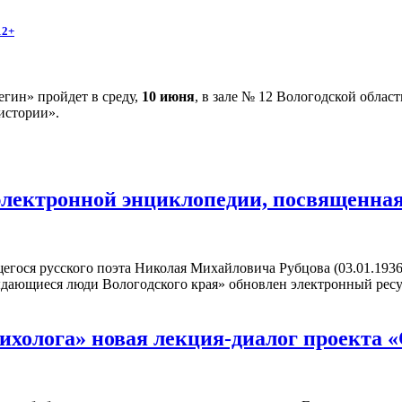
12+
гин» пройдет в среду,
10 июня
, в зале № 12 Вологодской облас
истории».
электронной энциклопедии, посвященна
егося русского поэта Николая Михайловича Рубцова (03.01.1936
ыдающиеся люди Вологодского края» обновлен электронный рес
сихолога» новая лекция-диалог проекта 