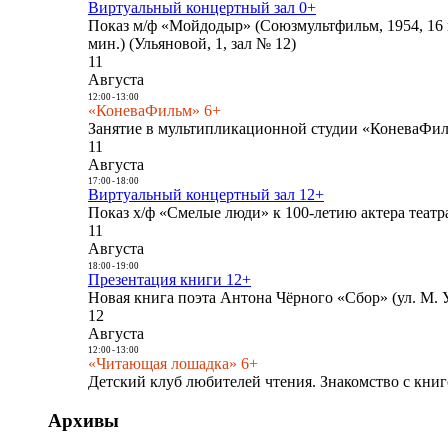
Виртуальный концертный зал 0+
Показ м/ф «Мойдодыр» (Союзмультфильм, 1954, 16 
мин.) (Ульяновой, 1, зал № 12)
11
Августа
12:00
-
13:00
«КоневаФильм» 6+
Занятие в мультипликационной студии «КоневаФиль
11
Августа
17:00
-
18:00
Виртуальный концертный зал 12+
Показ х/ф «Смелые люди» к 100-летию актера театра
11
Августа
18:00
-
19:00
Презентация книги 12+
Новая книга поэта Антона Чёрного «Сбор» (ул. М. У
12
Августа
12:00
-
13:00
«Читающая лошадка» 6+
Детский клуб любителей чтения. Знакомство с книг
Архивы