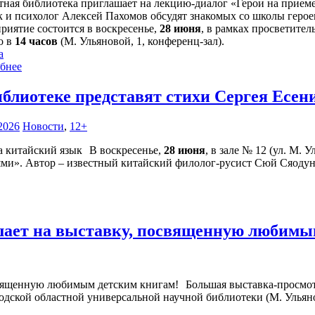
тная библиотека приглашает на лекцию-диалог «Герои на прием
 и психолог Алексей Пахомов обсудят знакомых со школы герое
риятие состоится в воскресенье,
28 июня
, в рамках просветител
о в
14 часов
(М. Ульяновой, 1, конференц-зал).
а
бнее
иблиотеке представят стихи Сергея Есен
2026
Новости
,
12+
В воскресенье,
28 июня
, в зале № 12 (ул. М. 
ями». Автор – известный китайский филолог-русист Сюй Сяодун
шает на выставку, посвященную любимы
Большая выставка-просмо
годской областной универсальной научной библиотеки (М. Ульянов