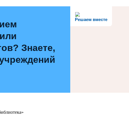
Решаем вместе
нием
 или
ов? Знаете,
 учреждений
библиотека»