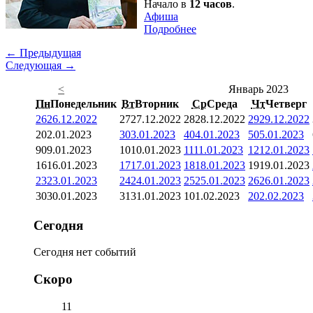
Начало в
12 часов
.
Афиша
Подробнее
← Предыдущая
Следующая →
<
Январь 2023
Пн
Понедельник
Вт
Вторник
Ср
Среда
Чт
Четверг
26
26.12.2022
27
27.12.2022
28
28.12.2022
29
29.12.2022
2
02.01.2023
3
03.01.2023
4
04.01.2023
5
05.01.2023
9
09.01.2023
10
10.01.2023
11
11.01.2023
12
12.01.2023
16
16.01.2023
17
17.01.2023
18
18.01.2023
19
19.01.2023
23
23.01.2023
24
24.01.2023
25
25.01.2023
26
26.01.2023
30
30.01.2023
31
31.01.2023
1
01.02.2023
2
02.02.2023
Сегодня
Сегодня нет событий
Скоро
11