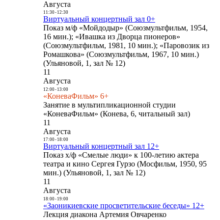
Августа
11:30
-
12:30
Виртуальный концертный зал 0+
Показ м/ф «Мойдодыр» (Союзмультфильм, 1954,
16 мин.); «Ивашка из Дворца пионеров»
(Союзмультфильм, 1981, 10 мин.); «Паровозик из
Ромашкова» (Союзмультфильм, 1967, 10 мин.)
(Ульяновой, 1, зал № 12)
11
Августа
12:00
-
13:00
«КоневаФильм» 6+
Занятие в мультипликационной студии
«КоневаФильм» (Конева, 6, читальный зал)
11
Августа
17:00
-
18:00
Виртуальный концертный зал 12+
Показ х/ф «Смелые люди» к 100-летию актера
театра и кино Сергея Гурзо (Мосфильм, 1950, 95
мин.) (Ульяновой, 1, зал № 12)
11
Августа
18:00
-
19:00
«Заоникиевские просветительские беседы» 12+
Лекция диакона Артемия Овчаренко