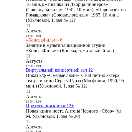
16 мин.); «Ивашка из Дворца пионеров»
(Союзмультфильм, 1981, 10 мин.); «Паровозик из
Ромашкова» (Союзмультфильм, 1967, 10 мин.)
(Ульяновой, 1, зал № 12)
11
Августа
12:00
-
13:00
«КоневаФильм» 6+
Занятие в мультипликационной студии
«КоневаФильм» (Конева, 6, читальный зал)
11
Августа
17:00
-
18:00
Виртуальный концертный зал 12+
Показ х/ф «Смелые люди» к 100-летию актера
театра и кино Сергея Гурзо (Мосфильм, 1950, 95
мин.) (Ульяновой, 1, зал № 12)
11
Августа
18:00
-
19:00
Презентация книги 12+
Новая книга поэта Антона Чёрного «Сбор» (ул.
М. Ульяновой, 1, зал № 20)
12
Августа
12:00
-
13:00