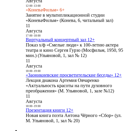
Августа
12:00
-
13:00
«КоневаФильм» 6+
Занятие в мультипликационной студии
«КоневаФильм» (Конева, 6, читальный зал)
11
Августа
17:00
-
18:00
Виртуальный концертный зал 12+
Показ х/ф «Смелые люди» к 100-летию актера
театра и кино Сергея Гурзо (Мосфильм, 1950, 95
мин.) (Ульяновой, 1, зал № 12)
11
Августа
18:00
-
19:00
«Заоникиевские просветительские беседы» 12+
Лекция диакона Артемия Овчаренко
«Актуальность красоты на пути духовного
преображения» (М. Ульяновой, 1, зале №12)
11
Августа
18:00
-
19:00
Презентация книги 12+
Новая книга поэта Антона Чёрного «Сбор» (ул.
М. Ульяновой, 1, зал № 20)