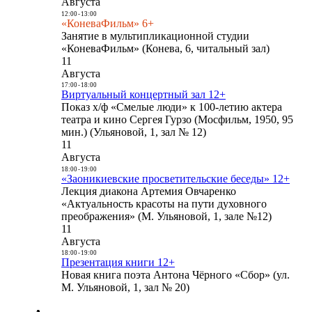
Августа
12:00
-
13:00
«КоневаФильм» 6+
Занятие в мультипликационной студии
«КоневаФильм» (Конева, 6, читальный зал)
11
Августа
17:00
-
18:00
Виртуальный концертный зал 12+
Показ х/ф «Смелые люди» к 100-летию актера
театра и кино Сергея Гурзо (Мосфильм, 1950, 95
мин.) (Ульяновой, 1, зал № 12)
11
Августа
18:00
-
19:00
«Заоникиевские просветительские беседы» 12+
Лекция диакона Артемия Овчаренко
«Актуальность красоты на пути духовного
преображения» (М. Ульяновой, 1, зале №12)
11
Августа
18:00
-
19:00
Презентация книги 12+
Новая книга поэта Антона Чёрного «Сбор» (ул.
М. Ульяновой, 1, зал № 20)