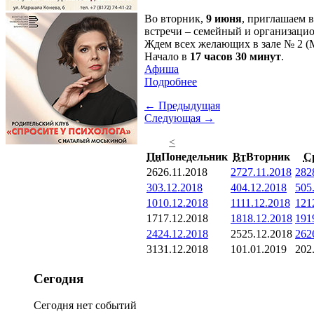
Во вторник,
9 июня
, приглашаем 
встречи – семейный и организаци
Ждем всех желающих в зале № 2 (М
Начало в
17 часов 30 минут
.
Афиша
Подробнее
← Предыдущая
Следующая →
<
Пн
Понедельник
Вт
Вторник
С
26
26.11.2018
27
27.11.2018
28
2
3
03.12.2018
4
04.12.2018
5
05
10
10.12.2018
11
11.12.2018
12
1
17
17.12.2018
18
18.12.2018
19
1
24
24.12.2018
25
25.12.2018
26
2
31
31.12.2018
1
01.01.2019
2
02
Сегодня
Сегодня нет событий