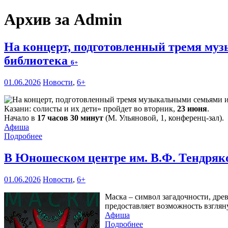
Архив за Admin
На концерт, подготовленный тремя му
библиотека
6+
01.06.2026
Новости
,
6+
Казани: солисты и их дети» пройдет во вторник,
23 июня
.
Начало в
17 часов 30 минут
(М. Ульяновой, 1, конференц-зал).
Афиша
Подробнее
В Юношеском центре им. В.Ф. Тендряк
01.06.2026
Новости
,
6+
Маска – символ загадочности, дре
предоставляет возможность взглян
Афиша
Подробнее