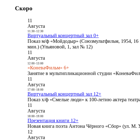
Скоро
11
Августа
11:30
-
12:30
Виртуальный концертный зал 0+
Показ м/ф «Мойдодыр» (Союзмультфильм, 1954, 16 
мин.) (Ульяновой, 1, зал № 12)
11
Августа
12:00
-
13:00
«КоневаФильм» 6+
Занятие в мультипликационной студии «КоневаФиль
11
Августа
17:00
-
18:00
Виртуальный концертный зал 12+
Показ х/ф «Смелые люди» к 100-летию актера театра
11
Августа
18:00
-
19:00
Презентация книги 12+
Новая книга поэта Антона Чёрного «Сбор» (ул. М. У
12
Августа