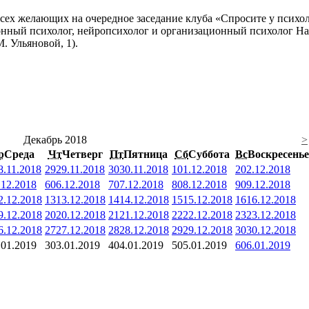
всех желающих на очередное заседание клуба «Спросите у психол
онный психолог, нейропсихолог и организационный психолог На
. Ульяновой, 1).
Декабрь 2018
>
р
Среда
Чт
Четверг
Пт
Пятница
Сб
Суббота
Вс
Воскресенье
8.11.2018
29
29.11.2018
30
30.11.2018
1
01.12.2018
2
02.12.2018
.12.2018
6
06.12.2018
7
07.12.2018
8
08.12.2018
9
09.12.2018
2.12.2018
13
13.12.2018
14
14.12.2018
15
15.12.2018
16
16.12.2018
9.12.2018
20
20.12.2018
21
21.12.2018
22
22.12.2018
23
23.12.2018
6.12.2018
27
27.12.2018
28
28.12.2018
29
29.12.2018
30
30.12.2018
.01.2019
3
03.01.2019
4
04.01.2019
5
05.01.2019
6
06.01.2019