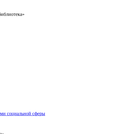
библиотека»
иями социальной сферы
а»