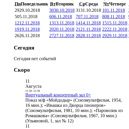
Пн
Понедельник
Вт
Вторник
Ср
Среда
Чт
Четверг
29
29.10.2018
30
30.10.2018
31
31.10.2018
1
01.11.2018
5
05.11.2018
6
06.11.2018
7
07.11.2018
8
08.11.2018
12
12.11.2018
13
13.11.2018
14
14.11.2018
15
15.11.2018
19
19.11.2018
20
20.11.2018
21
21.11.2018
22
22.11.2018
26
26.11.2018
27
27.11.2018
28
28.11.2018
29
29.11.2018
Сегодня
Сегодня нет событий
Скоро
11
Августа
11:30
-
12:30
Виртуальный концертный зал 0+
Показ м/ф «Мойдодыр» (Союзмультфильм, 1954,
16 мин.); «Ивашка из Дворца пионеров»
(Союзмультфильм, 1981, 10 мин.); «Паровозик из
Ромашкова» (Союзмультфильм, 1967, 10 мин.)
(Ульяновой, 1, зал № 12)
11