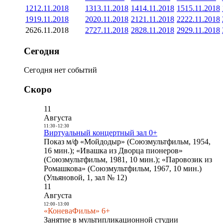
12
12.11.2018
13
13.11.2018
14
14.11.2018
15
15.11.2018
19
19.11.2018
20
20.11.2018
21
21.11.2018
22
22.11.2018
26
26.11.2018
27
27.11.2018
28
28.11.2018
29
29.11.2018
Сегодня
Сегодня нет событий
Скоро
11
Августа
11:30
-
12:30
Виртуальный концертный зал 0+
Показ м/ф «Мойдодыр» (Союзмультфильм, 1954,
16 мин.); «Ивашка из Дворца пионеров»
(Союзмультфильм, 1981, 10 мин.); «Паровозик из
Ромашкова» (Союзмультфильм, 1967, 10 мин.)
(Ульяновой, 1, зал № 12)
11
Августа
12:00
-
13:00
«КоневаФильм» 6+
Занятие в мультипликационной студии