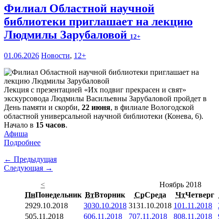
Филиал Областной научной
библиотеки приглашает на лекцию
Людмилы Зарубаловой
12+
01.06.2026
Новости
,
12+
Лекция с презентацией «Их подвиг прекрасен и свят»
экскурсовода Людмилы Васильевны Зарубаловой пройдет в
День памяти и скорби,
22 июня
, в филиале Вологодской
областной универсальной научной библиотеки (Конева, 6).
Начало в
15 часов
.
Афиша
Подробнее
← Предыдущая
Следующая →
<
Ноябрь 2018
Пн
Понедельник
Вт
Вторник
Ср
Среда
Чт
Четверг
29
29.10.2018
30
30.10.2018
31
31.10.2018
1
01.11.2018
5
05.11.2018
6
06.11.2018
7
07.11.2018
8
08.11.2018