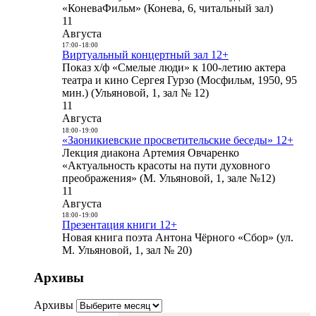
«КоневаФильм» (Конева, 6, читальный зал)
11
Августа
17:00
-
18:00
Виртуальный концертный зал 12+
Показ х/ф «Смелые люди» к 100-летию актера
театра и кино Сергея Гурзо (Мосфильм, 1950, 95
мин.) (Ульяновой, 1, зал № 12)
11
Августа
18:00
-
19:00
«Заоникиевские просветительские беседы» 12+
Лекция диакона Артемия Овчаренко
«Актуальность красоты на пути духовного
преображения» (М. Ульяновой, 1, зале №12)
11
Августа
18:00
-
19:00
Презентация книги 12+
Новая книга поэта Антона Чёрного «Сбор» (ул.
М. Ульяновой, 1, зал № 20)
Архивы
Архивы