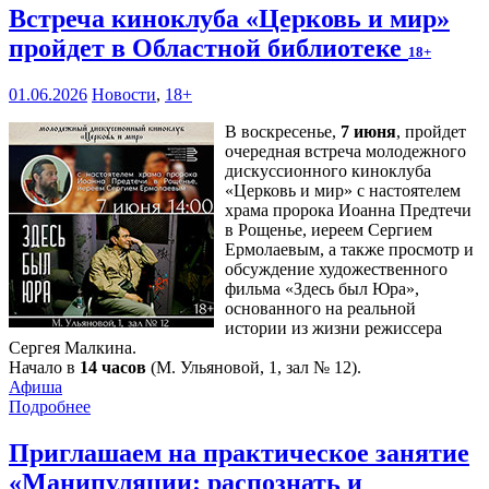
Встреча киноклуба «Церковь и мир»
пройдет в Областной библиотеке
18+
01.06.2026
Новости
,
18+
В воскресенье,
7 июня
, пройдет
очередная встреча молодежного
дискуссионного киноклуба
«Церковь и мир» с настоятелем
храма пророка Иоанна Предтечи
в Рощенье, иереем Сергием
Ермолаевым, а также просмотр и
обсуждение художественного
фильма «Здесь был Юра»,
основанного на реальной
истории из жизни режиссера
Сергея Малкина.
Начало в
14 часов
(М. Ульяновой, 1, зал № 12).
Афиша
Подробнее
Приглашаем на практическое занятие
«Манипуляции: распознать и