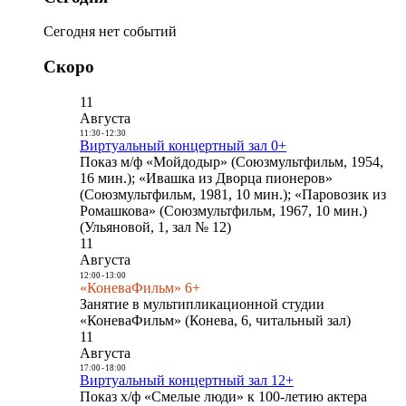
Сегодня нет событий
Скоро
11
Августа
11:30
-
12:30
Виртуальный концертный зал 0+
Показ м/ф «Мойдодыр» (Союзмультфильм, 1954,
16 мин.); «Ивашка из Дворца пионеров»
(Союзмультфильм, 1981, 10 мин.); «Паровозик из
Ромашкова» (Союзмультфильм, 1967, 10 мин.)
(Ульяновой, 1, зал № 12)
11
Августа
12:00
-
13:00
«КоневаФильм» 6+
Занятие в мультипликационной студии
«КоневаФильм» (Конева, 6, читальный зал)
11
Августа
17:00
-
18:00
Виртуальный концертный зал 12+
Показ х/ф «Смелые люди» к 100-летию актера