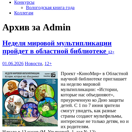
Конкурсы
Вологодская книга года
Коллегам
Архив за Admin
Неделя мировой мультипликации
пройдет в областной библиотеке
12+
01.06.2026
Новости
,
12+
Проект «КиноМир» в Областной
научной библиотеке приглашает
на неделю мировой
мультипликации: «Истории,
которые нас объединяют»,
приуроченную ко Дню защиты
детей. С 1 по 7 июня зрители
смогут увидеть, как разные
страны создают мультфильмы,
интересные не только детям, но и
их родителям.
Начало в 13 часов (М. Ульяновой, 1, зал № 12).