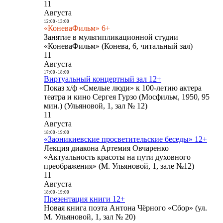
11
Августа
12:00
-
13:00
«КоневаФильм» 6+
Занятие в мультипликационной студии
«КоневаФильм» (Конева, 6, читальный зал)
11
Августа
17:00
-
18:00
Виртуальный концертный зал 12+
Показ х/ф «Смелые люди» к 100-летию актера
театра и кино Сергея Гурзо (Мосфильм, 1950, 95
мин.) (Ульяновой, 1, зал № 12)
11
Августа
18:00
-
19:00
«Заоникиевские просветительские беседы» 12+
Лекция диакона Артемия Овчаренко
«Актуальность красоты на пути духовного
преображения» (М. Ульяновой, 1, зале №12)
11
Августа
18:00
-
19:00
Презентация книги 12+
Новая книга поэта Антона Чёрного «Сбор» (ул.
М. Ульяновой, 1, зал № 20)