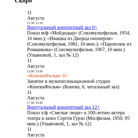
Скоро
11
Августа
11:30
-
12:30
Виртуальный концертный зал 0+
Показ м/ф «Мойдодыр» (Союзмультфильм, 1954,
16 мин.); «Ивашка из Дворца пионеров»
(Союзмультфильм, 1981, 10 мин.); «Паровозик из
Ромашкова» (Союзмультфильм, 1967, 10 мин.)
(Ульяновой, 1, зал № 12)
11
Августа
12:00
-
13:00
«КоневаФильм» 6+
Занятие в мультипликационной студии
«КоневаФильм» (Конева, 6, читальный зал)
11
Августа
17:00
-
18:00
Виртуальный концертный зал 12+
Показ х/ф «Смелые люди» к 100-летию актера
театра и кино Сергея Гурзо (Мосфильм, 1950, 95
мин.) (Ульяновой, 1, зал № 12)
11
Августа