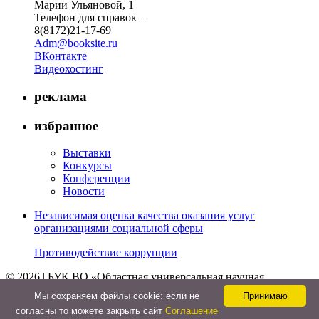
Марии Ульяновой, 1
Телефон для справок –
8(8172)21-17-69
Adm@booksite.ru
ВКонтакте
Видеохостинг
реклама
избранное
Выставки
Конкурсы
Конференции
Новости
Независимая оценка качества оказания услуг
организациями социальной сферы
Противодействие коррупции
© 2026 | БУК ВО «Областная универсальная научная
библиотека»
Мы cохраняем файлы cookie: если не
Принимаю
↑
согласны то можете закрыть сайт
Соглашение