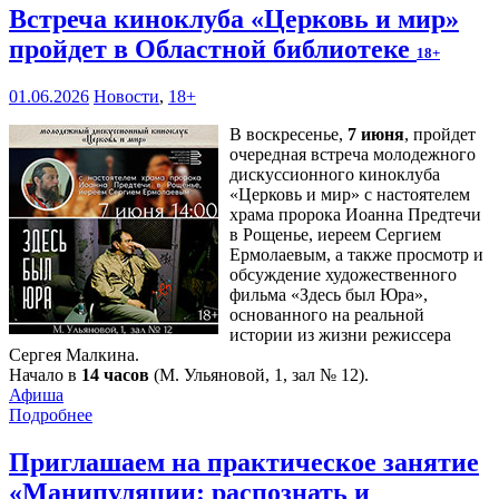
Встреча киноклуба «Церковь и мир»
пройдет в Областной библиотеке
18+
01.06.2026
Новости
,
18+
В воскресенье,
7 июня
, пройдет
очередная встреча молодежного
дискуссионного киноклуба
«Церковь и мир» с настоятелем
храма пророка Иоанна Предтечи
в Рощенье, иереем Сергием
Ермолаевым, а также просмотр и
обсуждение художественного
фильма «Здесь был Юра»,
основанного на реальной
истории из жизни режиссера
Сергея Малкина.
Начало в
14 часов
(М. Ульяновой, 1, зал № 12).
Афиша
Подробнее
Приглашаем на практическое занятие
«Манипуляции: распознать и