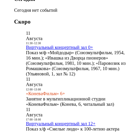
Сегодня нет событий
Скоро
11
Августа
11:30
-
12:30
Виртуальный концертный зал 0+
Показ м/ф «Мойдодыр» (Союзмультфильм, 1954,
16 мин.); «Ивашка из Дворца пионеров»
(Союзмультфильм, 1981, 10 мин.); «Паровозик из
Ромашкова» (Союзмультфильм, 1967, 10 мин.)
(Ульяновой, 1, зал № 12)
11
Августа
12:00
-
13:00
«КоневаФильм» 6+
Занятие в мультипликационной студии
«КоневаФильм» (Конева, 6, читальный зал)
11
Августа
17:00
-
18:00
Виртуальный концертный зал 12+
Показ х/ф «Смелые люди» к 100-летию актера