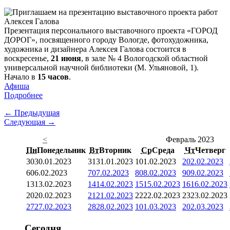
Презентация персонального выставочного проекта «ГОРОД
Д
О
РОГ», посвященного городу Вологде, фотохудожника,
художника и дизайнера Алексея Галова состоится в
воскресенье,
21 июня
, в зале № 4 Вологодской областной
универсальной научной библиотеки (М. Ульяновой, 1).
Начало в
15 часов
.
Афиша
Подробнее
← Предыдущая
Следующая →
<
Февраль 2023
Пн
Понедельник
Вт
Вторник
Ср
Среда
Чт
Четверг
30
30.01.2023
31
31.01.2023
1
01.02.2023
2
02.02.2023
6
06.02.2023
7
07.02.2023
8
08.02.2023
9
09.02.2023
13
13.02.2023
14
14.02.2023
15
15.02.2023
16
16.02.2023
20
20.02.2023
21
21.02.2023
22
22.02.2023
23
23.02.2023
27
27.02.2023
28
28.02.2023
1
01.03.2023
2
02.03.2023
Сегодня