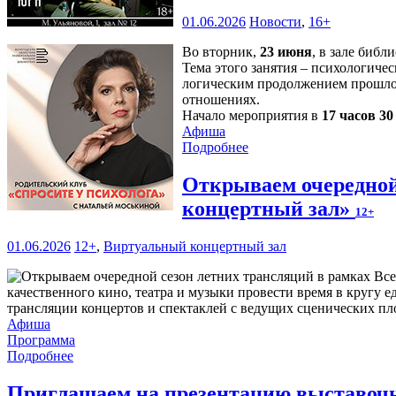
01.06.2026
Новости
,
16+
Во вторник,
23 июня
, в зале библ
Тема этого занятия – психологичес
логическим продолжением прошлой
отношениях.
Начало мероприятия в
17 часов 3
Афиша
Подробнее
Открываем очередной
концертный зал»
12+
01.06.2026
12+
,
Виртуальный концертный зал
качественного кино, театра и музыки провести время в круг
трансляции концертов и спектаклей с ведущих сценических пл
Афиша
Программа
Подробнее
Приглашаем на презентацию выставочн