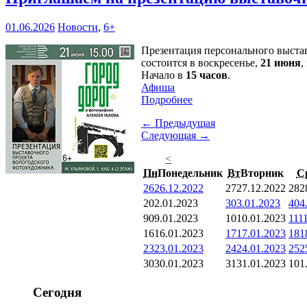
01.06.2026
Новости
,
6+
Презентация персонального выст
состоится в воскресенье,
21 июня
,
Начало в
15 часов
.
Афиша
Подробнее
← Предыдущая
Следующая →
<
Пн
Понедельник
Вт
Вторник
С
26
26.12.2022
27
27.12.2022
28
2
2
02.01.2023
3
03.01.2023
4
04
9
09.01.2023
10
10.01.2023
11
1
16
16.01.2023
17
17.01.2023
18
1
23
23.01.2023
24
24.01.2023
25
2
30
30.01.2023
31
31.01.2023
1
01
Сегодня