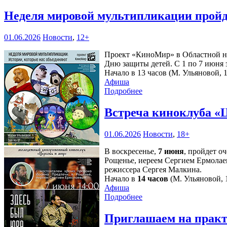
Неделя мировой мультипликации пройд
01.06.2026
Новости
,
12+
Проект «КиноМир» в Областной на
Дню защиты детей. С 1 по 7 июня з
Начало в 13 часов (М. Ульяновой, 1
Афиша
Подробнее
Встреча киноклуба «
01.06.2026
Новости
,
18+
В воскресенье,
7 июня
, пройдет о
Рощенье, иереем Сергием Ермолае
режиссера Сергея Малкина.
Начало в
14 часов
(М. Ульяновой, 1
Афиша
Подробнее
Приглашаем на практ