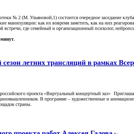
иотеки № 2 (М. Ульяновой,1) состоится очередное заседание клуб
кие манипуляции: как их вовремя заметить, как на них реагиров
 встречи, где семейный и организационный психолог, нейропси
0 минут
.
 сезон летних трансляций в рамках Все
Приглашае
у единомышленников. В программе – художественные и анимацио
ощадок страны.
ого проекта работ Алексея Галова