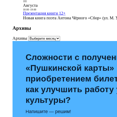
11
Августа
18:00
-
19:00
Презентация книги 12+
Новая книга поэта Антона Чёрного «Сбор» (ул. М. У
Архивы
Архивы
Сложности с получе
«Пушкинской карты»
приобретением билет
как улучшить работу
культуры?
Напишите — решим!