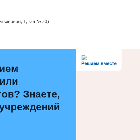
льяновой, 1, зал № 20)
Решаем вместе
нием
 или
ов? Знаете,
 учреждений