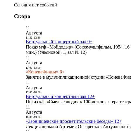
Сегодня нет событий
Скоро
11
Августа
11:30
-
12:30
Виртуальный концертный зал 0+
Показ м/ф «Мойдодыр» (Союзмультфильм, 1954, 16 
мин.) (Ульяновой, 1, зал № 12)
11
Августа
12:00
-
13:00
«КоневаФильм» 6+
Занятие в мультипликационной студии «КоневаФиль
11
Августа
17:00
-
18:00
Виртуальный концертный зал 12+
Показ х/ф «Смелые люди» к 100-летию актера театра
11
Августа
18:00
-
19:00
«Заоникиевские просветительские беседы» 12+
Лекция диакона Артемия Овчаренко «Актуальность 