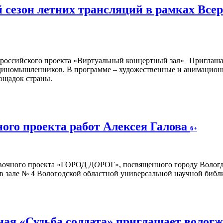
 сезон летних трансляций в рамках Все
Приглашае
у единомышленников. В программе – художественные и анимацио
ощадок страны.
ого проекта работ Алексея Галова
6+
авочного проекта «ГОРОД Д
О
РОГ», посвященного городу Вологд
 в зале № 4 Вологодской областной универсальной научной библи
ая «Судьба солдата» приглашает волог