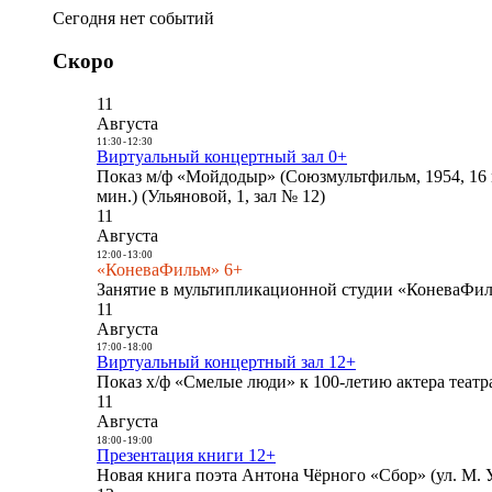
Сегодня нет событий
Скоро
11
Августа
11:30
-
12:30
Виртуальный концертный зал 0+
Показ м/ф «Мойдодыр» (Союзмультфильм, 1954, 16 
мин.) (Ульяновой, 1, зал № 12)
11
Августа
12:00
-
13:00
«КоневаФильм» 6+
Занятие в мультипликационной студии «КоневаФиль
11
Августа
17:00
-
18:00
Виртуальный концертный зал 12+
Показ х/ф «Смелые люди» к 100-летию актера театра
11
Августа
18:00
-
19:00
Презентация книги 12+
Новая книга поэта Антона Чёрного «Сбор» (ул. М. У