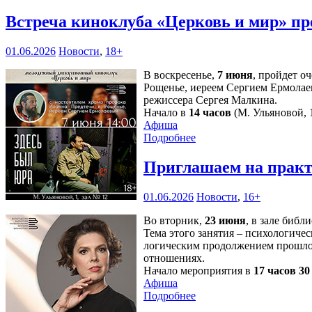
Встреча киноклуба «Церковь и мир» пр
01.06.2026
Новости
,
18+
В воскресенье,
7 июня
, пройдет о
Рощенье, иереем Сергием Ермолае
режиссера Сергея Малкина.
Начало в
14 часов
(М. Ульяновой, 1
Афиша
Подробнее
Приглашаем на практ
01.06.2026
Новости
,
16+
Во вторник,
23 июня
, в зале библ
Тема этого занятия – психологичес
логическим продолжением прошлой
отношениях.
Начало мероприятия в
17 часов 3
Афиша
Подробнее