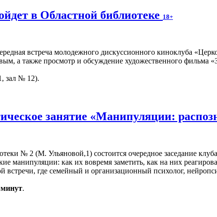
ойдет в Областной библиотеке
18+
чередная встреча молодежного дискуссионного киноклуба «Церко
вым, а также просмотр и обсуждение художественного фильма «З
, зал № 12).
ическое занятие «Манипуляции: распоз
иотеки № 2 (М. Ульяновой,1) состоится очередное заседание клуб
кие манипуляции: как их вовремя заметить, как на них реагиров
 встречи, где семейный и организационный психолог, нейропси
0 минут
.