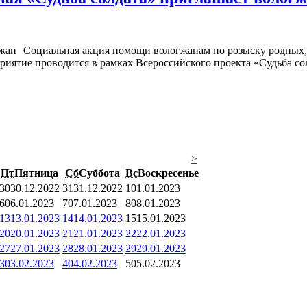
Социальная акция помощи вологжанам по розыску родных,
риятие проводится в рамках Всероссийского проекта «Судьба со
>
Пт
Пятница
Сб
Суббота
Вс
Воскресенье
30
30.12.2022
31
31.12.2022
1
01.01.2023
6
06.01.2023
7
07.01.2023
8
08.01.2023
13
13.01.2023
14
14.01.2023
15
15.01.2023
20
20.01.2023
21
21.01.2023
22
22.01.2023
27
27.01.2023
28
28.01.2023
29
29.01.2023
3
03.02.2023
4
04.02.2023
5
05.02.2023