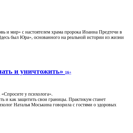
вь и мир» с настоятелем храма пророка Иоанна Предтечи в
десь был Юра», основанного на реальной истории из жизни
нать и уничтожить»
16+
а «Спросите у психолога».
ать и как защитить свои границы. Практикум станет
холог Наталья Моськина говорила с гостями о здоровых