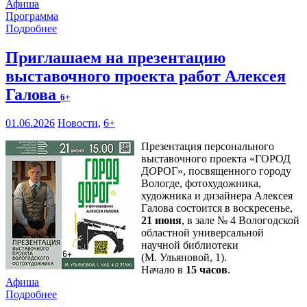
Афиша
Программа
Подробнее
Приглашаем на презентацию
выставочного проекта работ Алексея
Галова
6+
01.06.2026
Новости
,
6+
Презентация персонального
выставочного проекта «ГОРОД
Д
О
РОГ», посвященного городу
Вологде, фотохудожника,
художника и дизайнера Алексея
Галова состоится в воскресенье,
21 июня
, в зале № 4 Вологодской
областной универсальной
научной библиотеки
(М. Ульяновой, 1).
Начало в
15 часов
.
Афиша
Подробнее