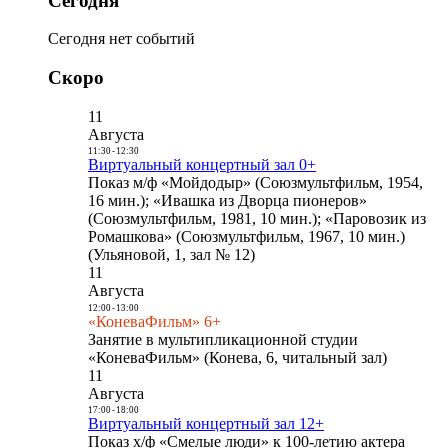
Сегодня
Сегодня нет событий
Скоро
11
Августа
11:30
-
12:30
Виртуальный концертный зал 0+
Показ м/ф «Мойдодыр» (Союзмультфильм, 1954,
16 мин.); «Ивашка из Дворца пионеров»
(Союзмультфильм, 1981, 10 мин.); «Паровозик из
Ромашкова» (Союзмультфильм, 1967, 10 мин.)
(Ульяновой, 1, зал № 12)
11
Августа
12:00
-
13:00
«КоневаФильм» 6+
Занятие в мультипликационной студии
«КоневаФильм» (Конева, 6, читальный зал)
11
Августа
17:00
-
18:00
Виртуальный концертный зал 12+
Показ х/ф «Смелые люди» к 100-летию актера