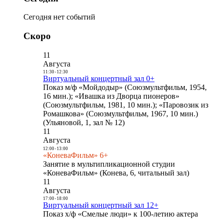
Сегодня нет событий
Скоро
11
Августа
11:30
-
12:30
Виртуальный концертный зал 0+
Показ м/ф «Мойдодыр» (Союзмультфильм, 1954,
16 мин.); «Ивашка из Дворца пионеров»
(Союзмультфильм, 1981, 10 мин.); «Паровозик из
Ромашкова» (Союзмультфильм, 1967, 10 мин.)
(Ульяновой, 1, зал № 12)
11
Августа
12:00
-
13:00
«КоневаФильм» 6+
Занятие в мультипликационной студии
«КоневаФильм» (Конева, 6, читальный зал)
11
Августа
17:00
-
18:00
Виртуальный концертный зал 12+
Показ х/ф «Смелые люди» к 100-летию актера