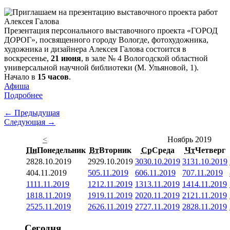
Презентация персонального выставочного проекта «ГОРОД
Д
О
РОГ», посвященного городу Вологде, фотохудожника,
художника и дизайнера Алексея Галова состоится в
воскресенье,
21 июня
, в зале № 4 Вологодской областной
универсальной научной библиотеки (М. Ульяновой, 1).
Начало в
15 часов
.
Афиша
Подробнее
← Предыдущая
Следующая →
<
Ноябрь 2019
Пн
Понедельник
Вт
Вторник
Ср
Среда
Чт
Четверг
28
28.10.2019
29
29.10.2019
30
30.10.2019
31
31.10.2019
4
04.11.2019
5
05.11.2019
6
06.11.2019
7
07.11.2019
11
11.11.2019
12
12.11.2019
13
13.11.2019
14
14.11.2019
18
18.11.2019
19
19.11.2019
20
20.11.2019
21
21.11.2019
25
25.11.2019
26
26.11.2019
27
27.11.2019
28
28.11.2019
Сегодня