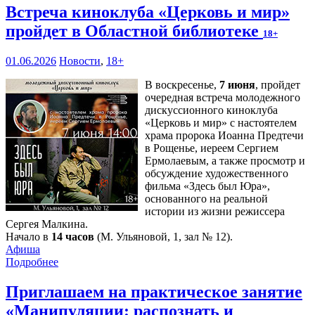
Встреча киноклуба «Церковь и мир»
пройдет в Областной библиотеке
18+
01.06.2026
Новости
,
18+
В воскресенье,
7 июня
, пройдет
очередная встреча молодежного
дискуссионного киноклуба
«Церковь и мир» с настоятелем
храма пророка Иоанна Предтечи
в Рощенье, иереем Сергием
Ермолаевым, а также просмотр и
обсуждение художественного
фильма «Здесь был Юра»,
основанного на реальной
истории из жизни режиссера
Сергея Малкина.
Начало в
14 часов
(М. Ульяновой, 1, зал № 12).
Афиша
Подробнее
Приглашаем на практическое занятие
«Манипуляции: распознать и