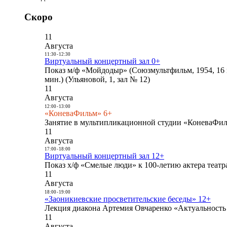
Скоро
11
Августа
11:30
-
12:30
Виртуальный концертный зал 0+
Показ м/ф «Мойдодыр» (Союзмультфильм, 1954, 16 
мин.) (Ульяновой, 1, зал № 12)
11
Августа
12:00
-
13:00
«КоневаФильм» 6+
Занятие в мультипликационной студии «КоневаФиль
11
Августа
17:00
-
18:00
Виртуальный концертный зал 12+
Показ х/ф «Смелые люди» к 100-летию актера театра
11
Августа
18:00
-
19:00
«Заоникиевские просветительские беседы» 12+
Лекция диакона Артемия Овчаренко «Актуальность 
11
Августа