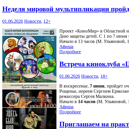
Неделя мировой мультипликации пройд
01.06.2026
Новости
,
12+
Проект «КиноМир» в Областной на
Дню защиты детей. С 1 по 7 июня з
Начало в 13 часов (М. Ульяновой, 1
Афиша
Подробнее
Встреча киноклуба «
01.06.2026
Новости
,
18+
В воскресенье,
7 июня
, пройдет о
Рощенье, иереем Сергием Ермолае
режиссера Сергея Малкина.
Начало в
14 часов
(М. Ульяновой, 1
Афиша
Подробнее
Приглашаем на практ