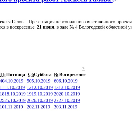
6+
Презентация персонального выставочного проек
ся в воскресенье,
21 июня
, в зале № 4 Вологодской областной у
>
Пт
Пятница
Сб
Суббота
Вс
Воскресенье
4
04.10.2019
5
05.10.2019
6
06.10.2019
11
11.10.2019
12
12.10.2019
13
13.10.2019
18
18.10.2019
19
19.10.2019
20
20.10.2019
25
25.10.2019
26
26.10.2019
27
27.10.2019
1
01.11.2019
2
02.11.2019
3
03.11.2019