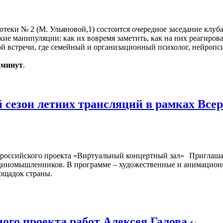
иотеки № 2 (М. Ульяновой,1) состоится очередное заседание клуб
кие манипуляции: как их вовремя заметить, как на них реагиров
 встречи, где семейный и организационный психолог, нейропси
0 минут
.
 сезон летних трансляций в рамках Все
Приглашае
у единомышленников. В программе – художественные и анимацио
ощадок страны.
ого проекта работ Алексея Галова