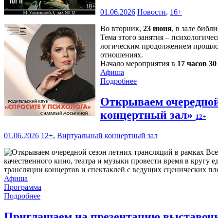
01.06.2026
Новости
,
16+
Во вторник,
23 июня
, в зале библ
Тема этого занятия – психологичес
логическим продолжением прошлой
отношениях.
Начало мероприятия в
17 часов 3
Афиша
Подробнее
Открываем очередной
концертный зал»
12+
01.06.2026
12+
,
Виртуальный концертный зал
качественного кино, театра и музыки провести время в круг
трансляции концертов и спектаклей с ведущих сценических пл
Афиша
Программа
Подробнее
Приглашаем на презентацию выставочн