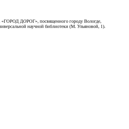
та «ГОРОД Д
О
РОГ», посвященного городу Вологде,
ниверсальной научной библиотеки (М. Ульяновой, 1).