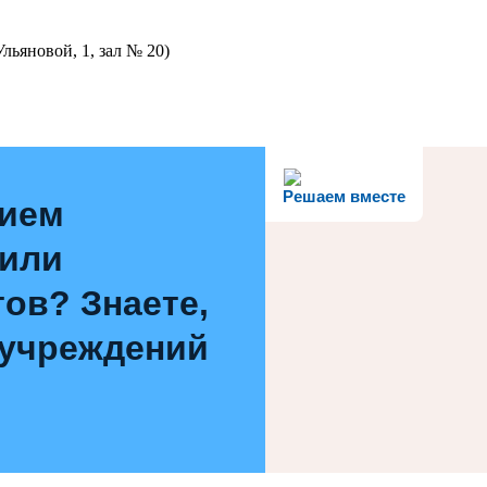
льяновой, 1, зал № 20)
Решаем вместе
нием
 или
ов? Знаете,
 учреждений