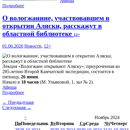
Афиша
Подробнее
О вологжанине, участвовавшем в
открытии Аляски, расскажут в
областной библиотеке
12+
01.06.2026
Новости
,
12+
Лекция «Вологжане открывают Аляску», приуроченная ко
285-летию Второй Камчатской экспедиции, состоится в
пятницу,
26 июня
.
Начало в
18 часов
(М. Ульяновой, 1, зал № 2).
Афиша
Подробнее
← Предыдущая
Следующая →
<
Ноябрь 2024
Пн
Понедельник
Вт
Вторник
Ср
Среда
Чт
Четверг
28
28.10.2024
29
29.10.2024
30
30.10.2024
31
31.10.2024