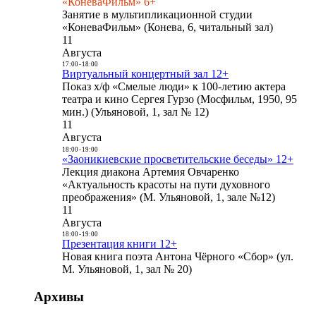
«КоневаФильм» 6+
Занятие в мультипликационной студии
«КоневаФильм» (Конева, 6, читальный зал)
11
Августа
17:00
-
18:00
Виртуальный концертный зал 12+
Показ х/ф «Смелые люди» к 100-летию актера
театра и кино Сергея Гурзо (Мосфильм, 1950, 95
мин.) (Ульяновой, 1, зал № 12)
11
Августа
18:00
-
19:00
«Заоникиевские просветительские беседы» 12+
Лекция диакона Артемия Овчаренко
«Актуальность красоты на пути духовного
преображения» (М. Ульяновой, 1, зале №12)
11
Августа
18:00
-
19:00
Презентация книги 12+
Новая книга поэта Антона Чёрного «Сбор» (ул.
М. Ульяновой, 1, зал № 20)
Архивы