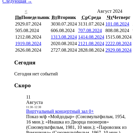
Следующая →
<
Август 2024
Пн
Понедельник
Вт
Вторник
Ср
Среда
Чт
Четверг
29
29.07.2024
30
30.07.2024
31
31.07.2024
1
01.08.2024
5
05.08.2024
6
06.08.2024
7
07.08.2024
8
08.08.2024
12
12.08.2024
13
13.08.2024
14
14.08.2024
15
15.08.2024
19
19.08.2024
20
20.08.2024
21
21.08.2024
22
22.08.2024
26
26.08.2024
27
27.08.2024
28
28.08.2024
29
29.08.2024
Сегодня
Сегодня нет событий
Скоро
11
Августа
11:30
-
12:30
Виртуальный концертный зал 0+
Показ м/ф «Мойдодыр» (Союзмультфильм, 1954,
16 мин.); «Ивашка из Дворца пионеров»
(Союзмультфильм, 1981, 10 мин.); «Паровозик из
Ромашкова» (Союзмультфильм, 1967, 10 мин.)