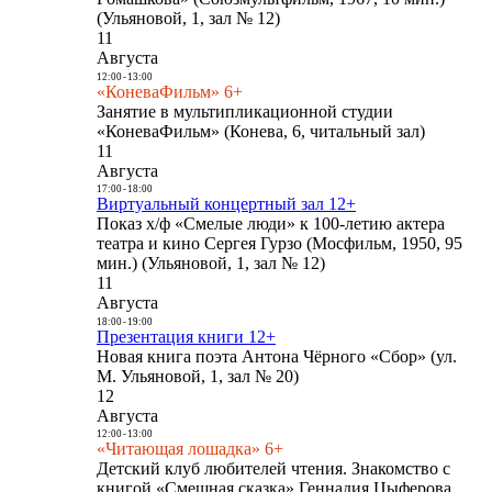
(Ульяновой, 1, зал № 12)
11
Августа
12:00
-
13:00
«КоневаФильм» 6+
Занятие в мультипликационной студии
«КоневаФильм» (Конева, 6, читальный зал)
11
Августа
17:00
-
18:00
Виртуальный концертный зал 12+
Показ х/ф «Смелые люди» к 100-летию актера
театра и кино Сергея Гурзо (Мосфильм, 1950, 95
мин.) (Ульяновой, 1, зал № 12)
11
Августа
18:00
-
19:00
Презентация книги 12+
Новая книга поэта Антона Чёрного «Сбор» (ул.
М. Ульяновой, 1, зал № 20)
12
Августа
12:00
-
13:00
«Читающая лошадка» 6+
Детский клуб любителей чтения. Знакомство с
книгой «Смешная сказка» Геннадия Цыферова