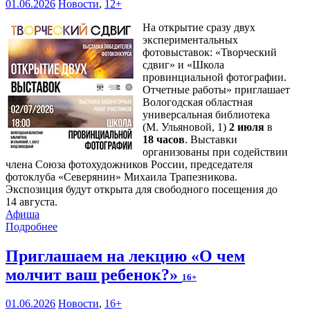
01.06.2026
Новости
,
12+
На открытие сразу двух
экспериментальных
фотовыставок: «Творческий
сдвиг» и «Школа
провинциальной фотографии.
Отчетные работы» приглашает
Вологодская областная
универсальная библиотека
(М. Ульяновой, 1)
2 июля
в
18 часов
. Выставки
организованы при содействии
члена Союза фотохудожников России, председателя
фотоклуба «Северянин» Михаила Трапезникова.
Экспозиция будут открыта для свободного посещения до
14 августа.
Афиша
Подробнее
Приглашаем на лекцию «О чем
молчит ваш ребенок?»
16+
01.06.2026
Новости
,
16+