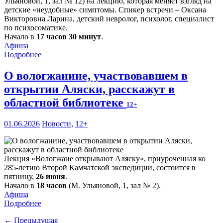
Ульяновой, 1, зал № 12) на лекцию, которая меняет взгляд на
детские «неудобные» симптомы. Спикер встречи – Оксана
Викторовна Ларина, детский невролог, психолог, специалист
по психосоматике.
Начало в
17 часов 30 минут
.
Афиша
Подробнее
О вологжанине, участвовавшем в
открытии Аляски, расскажут в
областной библиотеке
12+
01.06.2026
Новости
,
12+
Лекция «Вологжане открывают Аляску», приуроченная ко
285-летию Второй Камчатской экспедиции, состоится в
пятницу,
26 июня
.
Начало в
18 часов
(М. Ульяновой, 1, зал № 2).
Афиша
Подробнее
← Предыдущая