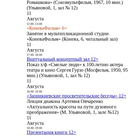
Ромашкова» (Союзмультфильм, 1967, 10 мин.)
(Ульяновой, 1, зал № 12)
11
Августа
12:00
-
13:00
«КоневаФильм» 6+
Занятие в мультипликационной студии
«КоневаФильм» (Конева, 6, читальный зал)
11
Августа
17:00
-
18:00
Виртуальный концертный зал 12+
Показ х/ф «Смелые люди» к 100-летию актера
театра и кино Сергея Гурзо (Мосфильм, 1950, 95
мин.) (Ульяновой, 1, зал № 12)
11
Августа
18:00
-
19:00
«Заоникиевские просветительские беседы» 12+
Лекция диакона Артемия Овчаренко
«Актуальность красоты на пути духовного
преображения» (М. Ульяновой, 1, зале №12)
11
Августа
18:00
-
19:00
Презентация книги 12+