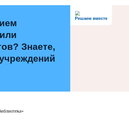
Решаем вместе
нием
 или
ов? Знаете,
 учреждений
библиотека»