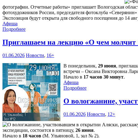
фотографии. Отчетные работы» приглашает Вологодская област
фотохудожников России, председателя фотоклуба «Северянин»
Экспозиция будут открыта для свободного посещения до 14 авг
Афиша
Подробнее
Приглашаем на лекцию «О чем молчит
01.06.2026
Новости
,
16+
В понедельник,
29 июня
, приглаш
встречи – Оксана Викторовна Лари
Начало в
17 часов 30 минут
.
Афиша
Подробнее
О вологжанине, учас
01.06.2026
Новости
,
12+
экспедиции, состоится в пятницу,
26 июня
.
Начало в
18 часов
(М. Ульяновой, 1, зал № 2).