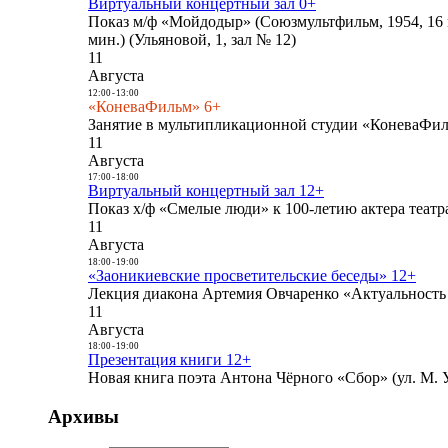
Виртуальный концертный зал 0+
Показ м/ф «Мойдодыр» (Союзмультфильм, 1954, 16 
мин.) (Ульяновой, 1, зал № 12)
11
Августа
12:00
-
13:00
«КоневаФильм» 6+
Занятие в мультипликационной студии «КоневаФиль
11
Августа
17:00
-
18:00
Виртуальный концертный зал 12+
Показ х/ф «Смелые люди» к 100-летию актера театра
11
Августа
18:00
-
19:00
«Заоникиевские просветительские беседы» 12+
Лекция диакона Артемия Овчаренко «Актуальность 
11
Августа
18:00
-
19:00
Презентация книги 12+
Новая книга поэта Антона Чёрного «Сбор» (ул. М. У
Архивы