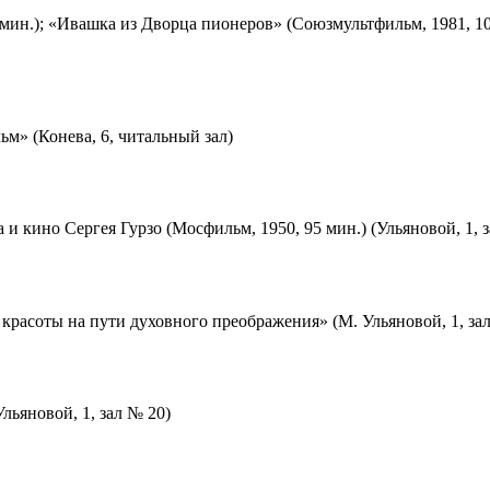
мин.); «Ивашка из Дворца пионеров» (Союзмультфильм, 1981, 10
м» (Конева, 6, читальный зал)
 и кино Сергея Гурзо (Мосфильм, 1950, 95 мин.) (Ульяновой, 1, 
красоты на пути духовного преображения» (М. Ульяновой, 1, за
льяновой, 1, зал № 20)