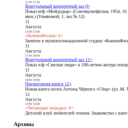
11:30
-
12:30
Виртуальный концертный зал 0+
Показ м/ф «Мойдодыр» (Союзмультфильм, 1954, 16 
мин.) (Ульяновой, 1, зал № 12)
11
Августа
12:00
-
13:00
«КоневаФильм» 6+
Занятие в мультипликационной студии «КоневаФиль
11
Августа
17:00
-
18:00
Виртуальный концертный зал 12+
Показ х/ф «Смелые люди» к 100-летию актера театра
11
Августа
18:00
-
19:00
Презентация книги 12+
Новая книга поэта Антона Чёрного «Сбор» (ул. М. У
12
Августа
12:00
-
13:00
«Читающая лошадка» 6+
Детский клуб любителей чтения. Знакомство с книг
Архивы