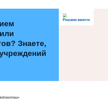
Решаем вместе
нием
 или
ов? Знаете,
 учреждений
библиотека»