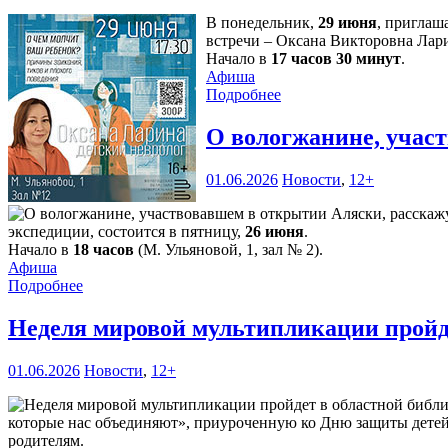
В понедельник,
29 июня
, приглаш
встречи – Оксана Викторовна Лари
Начало в
17 часов 30 минут
.
Афиша
Подробнее
О вологжанине, учас
01.06.2026
Новости
,
12+
экспедиции, состоится в пятницу,
26 июня
.
Начало в
18 часов
(М. Ульяновой, 1, зал № 2).
Афиша
Подробнее
Неделя мировой мультипликации пройд
01.06.2026
Новости
,
12+
которые нас объединяют», приуроченную ко Дню защиты детей. 
родителям.