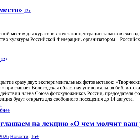
 места»
12+
ений места» для кураторов точек концентрации талантов ежегод
тво культуры Российской Федерации, организатором – Российска
»
12+
крытие сразу двух экспериментальных фотовыставок: «Творчес
ы» приглашает Вологодская областная универсальная библиотека
одействии члена Союза фотохудожников России, председателя ф
зиция будут открыта для свободного посещения до 14 августа.
а
бнее
глашаем на лекцию «О чем молчит ваш
2026
Новости
,
16+