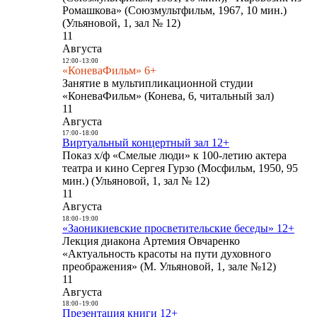
Ромашкова» (Союзмультфильм, 1967, 10 мин.)
(Ульяновой, 1, зал № 12)
11
Августа
12:00
-
13:00
«КоневаФильм» 6+
Занятие в мультипликационной студии
«КоневаФильм» (Конева, 6, читальный зал)
11
Августа
17:00
-
18:00
Виртуальный концертный зал 12+
Показ х/ф «Смелые люди» к 100-летию актера
театра и кино Сергея Гурзо (Мосфильм, 1950, 95
мин.) (Ульяновой, 1, зал № 12)
11
Августа
18:00
-
19:00
«Заоникиевские просветительские беседы» 12+
Лекция диакона Артемия Овчаренко
«Актуальность красоты на пути духовного
преображения» (М. Ульяновой, 1, зале №12)
11
Августа
18:00
-
19:00
Презентация книги 12+