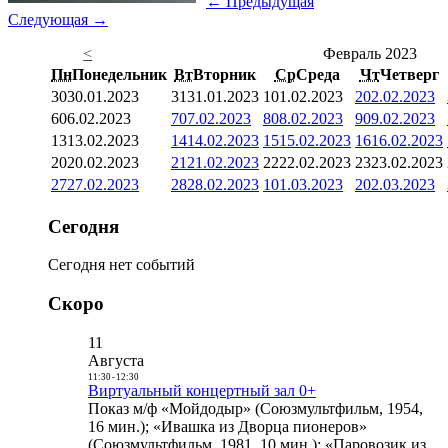
← Предыдущая
Следующая →
<
Февраль 2023
Пн
Понедельник
Вт
Вторник
Ср
Среда
Чт
Четверг
30
30.01.2023
31
31.01.2023
1
01.02.2023
2
02.02.2023
6
06.02.2023
7
07.02.2023
8
08.02.2023
9
09.02.2023
13
13.02.2023
14
14.02.2023
15
15.02.2023
16
16.02.2023
20
20.02.2023
21
21.02.2023
22
22.02.2023
23
23.02.2023
27
27.02.2023
28
28.02.2023
1
01.03.2023
2
02.03.2023
Сегодня
Сегодня нет событий
Скоро
11
Августа
11:30
-
12:30
Виртуальный концертный зал 0+
Показ м/ф «Мойдодыр» (Союзмультфильм, 1954,
16 мин.); «Ивашка из Дворца пионеров»
(Союзмультфильм, 1981, 10 мин.); «Паровозик из