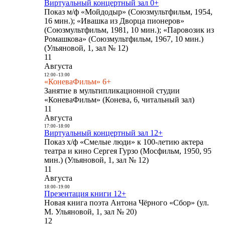
Виртуальный концертный зал 0+
Показ м/ф «Мойдодыр» (Союзмультфильм, 1954,
16 мин.); «Ивашка из Дворца пионеров»
(Союзмультфильм, 1981, 10 мин.); «Паровозик из
Ромашкова» (Союзмультфильм, 1967, 10 мин.)
(Ульяновой, 1, зал № 12)
11
Августа
12:00
-
13:00
«КоневаФильм» 6+
Занятие в мультипликационной студии
«КоневаФильм» (Конева, 6, читальный зал)
11
Августа
17:00
-
18:00
Виртуальный концертный зал 12+
Показ х/ф «Смелые люди» к 100-летию актера
театра и кино Сергея Гурзо (Мосфильм, 1950, 95
мин.) (Ульяновой, 1, зал № 12)
11
Августа
18:00
-
19:00
Презентация книги 12+
Новая книга поэта Антона Чёрного «Сбор» (ул.
М. Ульяновой, 1, зал № 20)
12