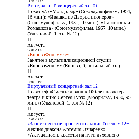
11:30
-
12:30
Виртуальный концертный зал 0+
Показ м/ф «Мойдодыр» (Союзмультфильм, 1954,
16 мин.); «Ивашка из Дворца пионеров»
(Союзмультфильм, 1981, 10 мин.); «Паровозик из
Ромашкова» (Союзмультфильм, 1967, 10 мин.)
(Ульяновой, 1, зал № 12)
11
Августа
12:00
-
13:00
«КоневаФильм» 6+
Занятие в мультипликационной студии
«КоневаФильм» (Конева, 6, читальный зал)
11
Августа
17:00
-
18:00
Виртуальный концертный зал 12+
Показ х/ф «Смелые люди» к 100-летию актера
театра и кино Сергея Гурзо (Мосфильм, 1950, 95
мин.) (Ульяновой, 1, зал № 12)
11
Августа
18:00
-
19:00
«Заоникиевские просветительские беседы» 12+
Лекция диакона Артемия Овчаренко
«Актуальность красоты на пути духовного