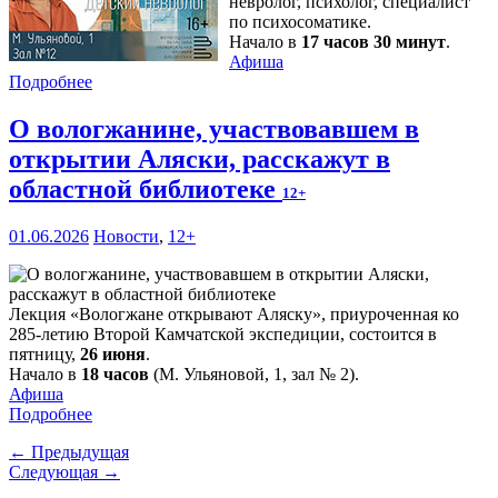
невролог, психолог, специалист
по психосоматике.
Начало в
17 часов 30 минут
.
Афиша
Подробнее
О вологжанине, участвовавшем в
открытии Аляски, расскажут в
областной библиотеке
12+
01.06.2026
Новости
,
12+
Лекция «Вологжане открывают Аляску», приуроченная ко
285-летию Второй Камчатской экспедиции, состоится в
пятницу,
26 июня
.
Начало в
18 часов
(М. Ульяновой, 1, зал № 2).
Афиша
Подробнее
← Предыдущая
Следующая →