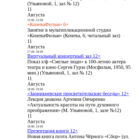
(Ульяновой, 1, зал № 12)
11
Августа
12:00
-
13:00
«КоневаФильм» 6+
Занятие в мультипликационной студии
«КоневаФильм» (Конева, 6, читальный зал)
11
Августа
17:00
-
18:00
Виртуальный концертный зал 12+
Показ х/ф «Смелые люди» к 100-летию актера
театра и кино Сергея Гурзо (Мосфильм, 1950, 95
мин.) (Ульяновой, 1, зал № 12)
11
Августа
18:00
-
19:00
«Заоникиевские просветительские беседы» 12+
Лекция диакона Артемия Овчаренко
«Актуальность красоты на пути духовного
преображения» (М. Ульяновой, 1, зале №12)
11
Августа
18:00
-
19:00
Презентация книги 12+
Новая книга поэта Антона Чёрного «Сбор» (ул.