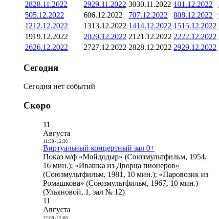
28
28.11.2022
29
29.11.2022
30
30.11.2022
1
01.12.2022
5
05.12.2022
6
06.12.2022
7
07.12.2022
8
08.12.2022
12
12.12.2022
13
13.12.2022
14
14.12.2022
15
15.12.2022
19
19.12.2022
20
20.12.2022
21
21.12.2022
22
22.12.2022
26
26.12.2022
27
27.12.2022
28
28.12.2022
29
29.12.2022
Сегодня
Сегодня нет событий
Скоро
11
Августа
11:30
-
12:30
Виртуальный концертный зал 0+
Показ м/ф «Мойдодыр» (Союзмультфильм, 1954,
16 мин.); «Ивашка из Дворца пионеров»
(Союзмультфильм, 1981, 10 мин.); «Паровозик из
Ромашкова» (Союзмультфильм, 1967, 10 мин.)
(Ульяновой, 1, зал № 12)
11
Августа
12:00
-
13:00