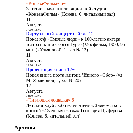
«КоневаФильм» 6+
Занятие в мультипликационной студии
«КоневаФильм» (Конева, 6, читальный зал)
11
Августа
17:00
-
18:00
Виртуальный концертный зал 12+
Показ х/ф «Смелые люди» к 100-летию актера
театра и кино Сергея Гурзо (Мосфильм, 1950, 95
мин.) (Ульяновой, 1, зал № 12)
11
Августа
18:00
-
19:00
Презентация книги 12+
Новая книга поэта Антона Чёрного «Сбор» (ул.
М. Ульяновой, 1, зал № 20)
12
Августа
12:00
-
13:00
«Читающая лошадка» 6+
Детский клуб любителей чтения. Знакомство с
книгой «Смешная сказка» Геннадия Цыферова
(Конева, 6, читальный зал)
Архивы