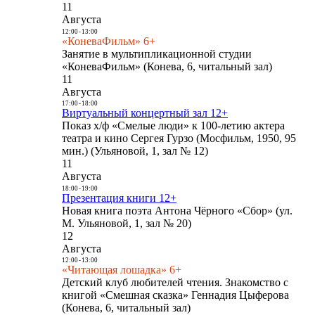
11
Августа
12:00
-
13:00
«КоневаФильм» 6+
Занятие в мультипликационной студии
«КоневаФильм» (Конева, 6, читальный зал)
11
Августа
17:00
-
18:00
Виртуальный концертный зал 12+
Показ х/ф «Смелые люди» к 100-летию актера
театра и кино Сергея Гурзо (Мосфильм, 1950, 95
мин.) (Ульяновой, 1, зал № 12)
11
Августа
18:00
-
19:00
Презентация книги 12+
Новая книга поэта Антона Чёрного «Сбор» (ул.
М. Ульяновой, 1, зал № 20)
12
Августа
12:00
-
13:00
«Читающая лошадка» 6+
Детский клуб любителей чтения. Знакомство с
книгой «Смешная сказка» Геннадия Цыферова
(Конева, 6, читальный зал)