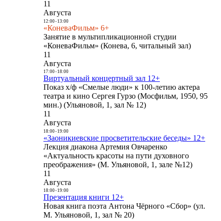
11
Августа
12:00
-
13:00
«КоневаФильм» 6+
Занятие в мультипликационной студии
«КоневаФильм» (Конева, 6, читальный зал)
11
Августа
17:00
-
18:00
Виртуальный концертный зал 12+
Показ х/ф «Смелые люди» к 100-летию актера
театра и кино Сергея Гурзо (Мосфильм, 1950, 95
мин.) (Ульяновой, 1, зал № 12)
11
Августа
18:00
-
19:00
«Заоникиевские просветительские беседы» 12+
Лекция диакона Артемия Овчаренко
«Актуальность красоты на пути духовного
преображения» (М. Ульяновой, 1, зале №12)
11
Августа
18:00
-
19:00
Презентация книги 12+
Новая книга поэта Антона Чёрного «Сбор» (ул.
М. Ульяновой, 1, зал № 20)