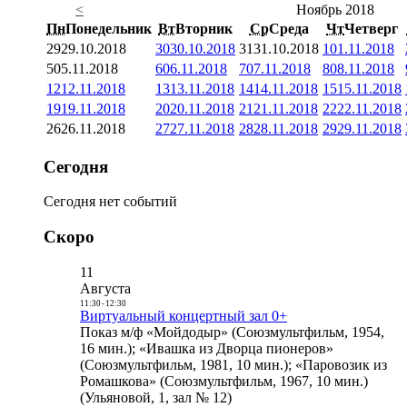
<
Ноябрь 2018
Пн
Понедельник
Вт
Вторник
Ср
Среда
Чт
Четверг
29
29.10.2018
30
30.10.2018
31
31.10.2018
1
01.11.2018
5
05.11.2018
6
06.11.2018
7
07.11.2018
8
08.11.2018
12
12.11.2018
13
13.11.2018
14
14.11.2018
15
15.11.2018
19
19.11.2018
20
20.11.2018
21
21.11.2018
22
22.11.2018
26
26.11.2018
27
27.11.2018
28
28.11.2018
29
29.11.2018
Сегодня
Сегодня нет событий
Скоро
11
Августа
11:30
-
12:30
Виртуальный концертный зал 0+
Показ м/ф «Мойдодыр» (Союзмультфильм, 1954,
16 мин.); «Ивашка из Дворца пионеров»
(Союзмультфильм, 1981, 10 мин.); «Паровозик из
Ромашкова» (Союзмультфильм, 1967, 10 мин.)
(Ульяновой, 1, зал № 12)