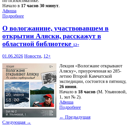
по психосоматике.
Начало в
17 часов 30 минут
.
Афиша
Подробнее
О вологжанине, участвовавшем в
открытии Аляски, расскажут в
областной библиотеке
12+
01.06.2026
Новости
,
12+
Лекция «Вологжане открывают
Аляску», приуроченная ко 285-
летию Второй Камчатской
экспедиции, состоится в пятницу,
26 июня
.
Начало в
18 часов
(М. Ульяновой,
1, зал № 2).
Афиша
Подробнее
← Предыдущая
Следующая →