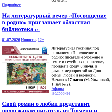
согласия.
Подробнее
На литературный вечер «Посвящение
в родню» приглашает областная
библиотека
12+
01.07.2026
Новости
,
12+
Литературная гостиная под
названием «Посвящение в
родню: писатели-вологжане о
семье и семейных ценностях»,
пройдёт в среду,
8 июля
, в
рамках мероприятий ко Дню
семьи, любви и верности.
Начало в
17 часов
(М. Ульяновой,
1, зал № 2).
Афиша
Подробнее
Свой роман о любви представит
вологжанам писатель из Тюмени и