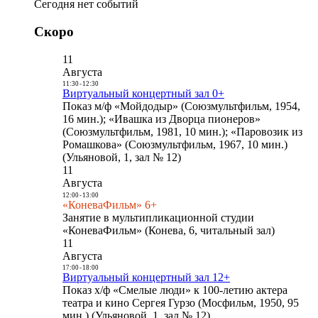
Сегодня нет событий
Скоро
11
Августа
11:30
-
12:30
Виртуальный концертный зал 0+
Показ м/ф «Мойдодыр» (Союзмультфильм, 1954,
16 мин.); «Ивашка из Дворца пионеров»
(Союзмультфильм, 1981, 10 мин.); «Паровозик из
Ромашкова» (Союзмультфильм, 1967, 10 мин.)
(Ульяновой, 1, зал № 12)
11
Августа
12:00
-
13:00
«КоневаФильм» 6+
Занятие в мультипликационной студии
«КоневаФильм» (Конева, 6, читальный зал)
11
Августа
17:00
-
18:00
Виртуальный концертный зал 12+
Показ х/ф «Смелые люди» к 100-летию актера
театра и кино Сергея Гурзо (Мосфильм, 1950, 95
мин.) (Ульяновой, 1, зал № 12)