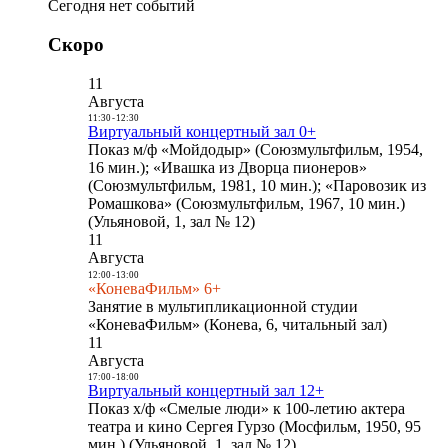
Сегодня нет событий
Скоро
11
Августа
11:30
-
12:30
Виртуальный концертный зал 0+
Показ м/ф «Мойдодыр» (Союзмультфильм, 1954,
16 мин.); «Ивашка из Дворца пионеров»
(Союзмультфильм, 1981, 10 мин.); «Паровозик из
Ромашкова» (Союзмультфильм, 1967, 10 мин.)
(Ульяновой, 1, зал № 12)
11
Августа
12:00
-
13:00
«КоневаФильм» 6+
Занятие в мультипликационной студии
«КоневаФильм» (Конева, 6, читальный зал)
11
Августа
17:00
-
18:00
Виртуальный концертный зал 12+
Показ х/ф «Смелые люди» к 100-летию актера
театра и кино Сергея Гурзо (Мосфильм, 1950, 95
мин.) (Ульяновой, 1, зал № 12)