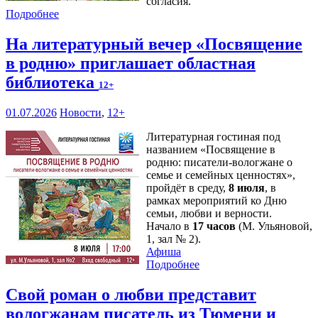
согласия.
Подробнее
На литературный вечер «Посвящение
в родню» приглашает областная
библиотека
12+
01.07.2026
Новости
,
12+
Литературная гостиная под
названием «Посвящение в
родню: писатели-вологжане о
семье и семейных ценностях»,
пройдёт в среду,
8 июля
, в
рамках мероприятий ко Дню
семьи, любви и верности.
Начало в
17 часов
(М. Ульяновой,
1, зал № 2).
Афиша
Подробнее
Свой роман о любви представит
вологжанам писатель из Тюмени и