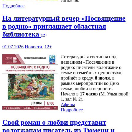
согласия.
Подробнее
На литературный вечер «Посвящение
в родню» приглашает областная
библиотека
12+
01.07.2026
Новости
,
12+
Литературная гостиная под
названием «Посвящение в
родню: писатели-вологжане о
семье и семейных ценностях»,
пройдёт в среду,
8 июля
, в
рамках мероприятий ко Дню
семьи, любви и верности.
Начало в
17 часов
(М. Ульяновой,
1, зал № 2).
Афиша
Подробнее
Свой роман о любви представит
вологжанам писатель из Тюмени и