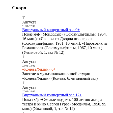
Скоро
11
Августа
11:30
-
12:30
Виртуальный концертный зал 0+
Показ м/ф «Мойдодыр» (Союзмультфильм, 1954,
16 мин.); «Ивашка из Дворца пионеров»
(Союзмультфильм, 1981, 10 мин.); «Паровозик из
Ромашкова» (Союзмультфильм, 1967, 10 мин.)
(Ульяновой, 1, зал № 12)
11
Августа
12:00
-
13:00
«КоневаФильм» 6+
Занятие в мультипликационной студии
«КоневаФильм» (Конева, 6, читальный зал)
11
Августа
17:00
-
18:00
Виртуальный концертный зал 12+
Показ х/ф «Смелые люди» к 100-летию актера
театра и кино Сергея Гурзо (Мосфильм, 1950, 95
мин.) (Ульяновой, 1, зал № 12)