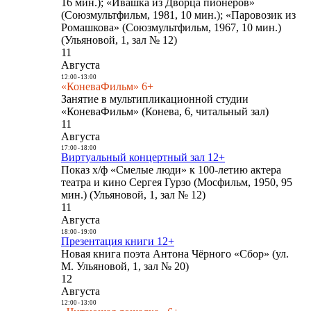
16 мин.); «Ивашка из Дворца пионеров»
(Союзмультфильм, 1981, 10 мин.); «Паровозик из
Ромашкова» (Союзмультфильм, 1967, 10 мин.)
(Ульяновой, 1, зал № 12)
11
Августа
12:00
-
13:00
«КоневаФильм» 6+
Занятие в мультипликационной студии
«КоневаФильм» (Конева, 6, читальный зал)
11
Августа
17:00
-
18:00
Виртуальный концертный зал 12+
Показ х/ф «Смелые люди» к 100-летию актера
театра и кино Сергея Гурзо (Мосфильм, 1950, 95
мин.) (Ульяновой, 1, зал № 12)
11
Августа
18:00
-
19:00
Презентация книги 12+
Новая книга поэта Антона Чёрного «Сбор» (ул.
М. Ульяновой, 1, зал № 20)
12
Августа
12:00
-
13:00