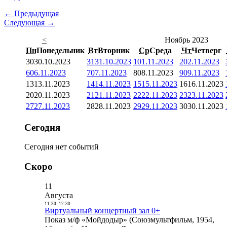
← Предыдущая
Следующая →
<
Ноябрь 2023
Пн
Понедельник
Вт
Вторник
Ср
Среда
Чт
Четверг
30
30.10.2023
31
31.10.2023
1
01.11.2023
2
02.11.2023
6
06.11.2023
7
07.11.2023
8
08.11.2023
9
09.11.2023
13
13.11.2023
14
14.11.2023
15
15.11.2023
16
16.11.2023
20
20.11.2023
21
21.11.2023
22
22.11.2023
23
23.11.2023
27
27.11.2023
28
28.11.2023
29
29.11.2023
30
30.11.2023
Сегодня
Сегодня нет событий
Скоро
11
Августа
11:30
-
12:30
Виртуальный концертный зал 0+
Показ м/ф «Мойдодыр» (Союзмультфильм, 1954,