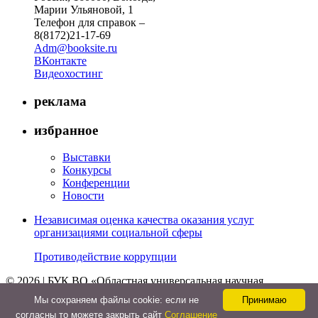
Марии Ульяновой, 1
Телефон для справок –
8(8172)21-17-69
Adm@booksite.ru
ВКонтакте
Видеохостинг
реклама
избранное
Выставки
Конкурсы
Конференции
Новости
Независимая оценка качества оказания услуг
организациями социальной сферы
Противодействие коррупции
© 2026 | БУК ВО «Областная универсальная научная
библиотека»
Мы cохраняем файлы cookie: если не
Принимаю
↑
согласны то можете закрыть сайт
Соглашение