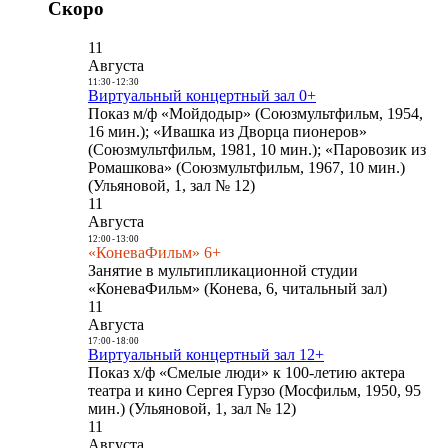
Скоро
11
Августа
11:30
-
12:30
Виртуальный концертный зал 0+
Показ м/ф «Мойдодыр» (Союзмультфильм, 1954,
16 мин.); «Ивашка из Дворца пионеров»
(Союзмультфильм, 1981, 10 мин.); «Паровозик из
Ромашкова» (Союзмультфильм, 1967, 10 мин.)
(Ульяновой, 1, зал № 12)
11
Августа
12:00
-
13:00
«КоневаФильм» 6+
Занятие в мультипликационной студии
«КоневаФильм» (Конева, 6, читальный зал)
11
Августа
17:00
-
18:00
Виртуальный концертный зал 12+
Показ х/ф «Смелые люди» к 100-летию актера
театра и кино Сергея Гурзо (Мосфильм, 1950, 95
мин.) (Ульяновой, 1, зал № 12)
11
Августа