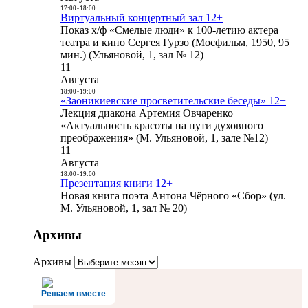
17:00
-
18:00
Виртуальный концертный зал 12+
Показ х/ф «Смелые люди» к 100-летию актера
театра и кино Сергея Гурзо (Мосфильм, 1950, 95
мин.) (Ульяновой, 1, зал № 12)
11
Августа
18:00
-
19:00
«Заоникиевские просветительские беседы» 12+
Лекция диакона Артемия Овчаренко
«Актуальность красоты на пути духовного
преображения» (М. Ульяновой, 1, зале №12)
11
Августа
18:00
-
19:00
Презентация книги 12+
Новая книга поэта Антона Чёрного «Сбор» (ул.
М. Ульяновой, 1, зал № 20)
Архивы
Архивы
Решаем вместе