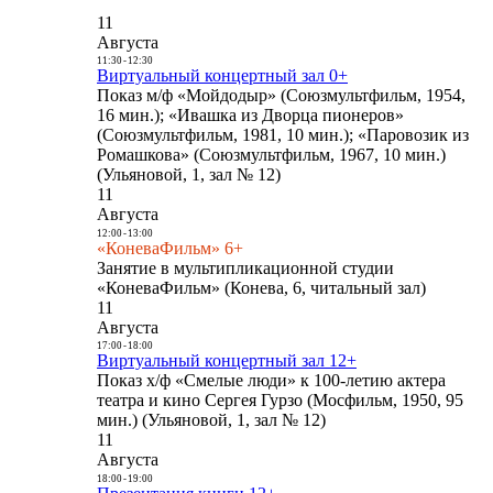
11
Августа
11:30
-
12:30
Виртуальный концертный зал 0+
Показ м/ф «Мойдодыр» (Союзмультфильм, 1954,
16 мин.); «Ивашка из Дворца пионеров»
(Союзмультфильм, 1981, 10 мин.); «Паровозик из
Ромашкова» (Союзмультфильм, 1967, 10 мин.)
(Ульяновой, 1, зал № 12)
11
Августа
12:00
-
13:00
«КоневаФильм» 6+
Занятие в мультипликационной студии
«КоневаФильм» (Конева, 6, читальный зал)
11
Августа
17:00
-
18:00
Виртуальный концертный зал 12+
Показ х/ф «Смелые люди» к 100-летию актера
театра и кино Сергея Гурзо (Мосфильм, 1950, 95
мин.) (Ульяновой, 1, зал № 12)
11
Августа
18:00
-
19:00