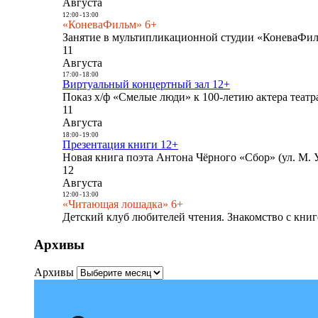
Августа
12:00
-
13:00
«КоневаФильм» 6+
Занятие в мультипликационной студии «КоневаФиль
11
Августа
17:00
-
18:00
Виртуальный концертный зал 12+
Показ х/ф «Смелые люди» к 100-летию актера театра
11
Августа
18:00
-
19:00
Презентация книги 12+
Новая книга поэта Антона Чёрного «Сбор» (ул. М. У
12
Августа
12:00
-
13:00
«Читающая лошадка» 6+
Детский клуб любителей чтения. Знакомство с книг
Архивы
Архивы