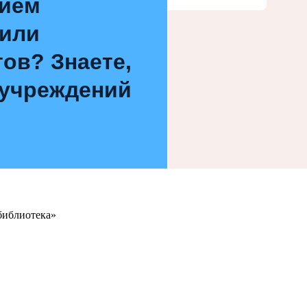
нием
 или
ов? Знаете,
 учреждений
библиотека»