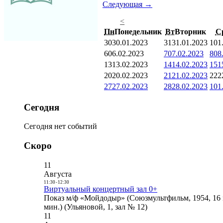
Следующая →
<
Пн
Понедельник
Вт
Вторник
С
30
30.01.2023
31
31.01.2023
1
01
6
06.02.2023
7
07.02.2023
8
08
13
13.02.2023
14
14.02.2023
15
1
20
20.02.2023
21
21.02.2023
22
2
27
27.02.2023
28
28.02.2023
1
01
Сегодня
Сегодня нет событий
Скоро
11
Августа
11:30
-
12:30
Виртуальный концертный зал 0+
Показ м/ф «Мойдодыр» (Союзмультфильм, 1954, 16 
мин.) (Ульяновой, 1, зал № 12)
11