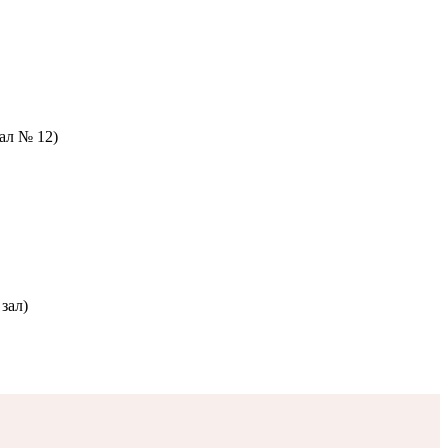
зал № 12)
зал)