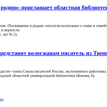
 родню» приглашает областная библиот
ием «Посвящение в родню: писатели-вологжане о семье и семейн
 и верности.
, зал № 2).
представит вологжанам писатель из Тюм
адости» члена Союза писателей России, заслуженного работник
годской областной универсальной библиотеки (Конева, 6).
и
0+