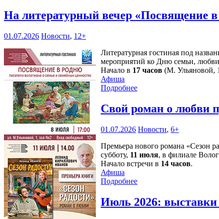
На литературный вечер «Посвящение в
01.07.2026
Новости
,
12+
Литературная гостиная под назван
мероприятий ко Дню семьи, любви
Начало в
17 часов
(М. Ульяновой, 1
Афиша
Подробнее
Свой роман о любви 
01.07.2026
Новости
,
6+
Премьера нового романа «Сезон р
субботу,
11 июля
, в филиале Воло
Начало встречи в
14 часов
.
Афиша
Подробнее
Июль 2026: выставк