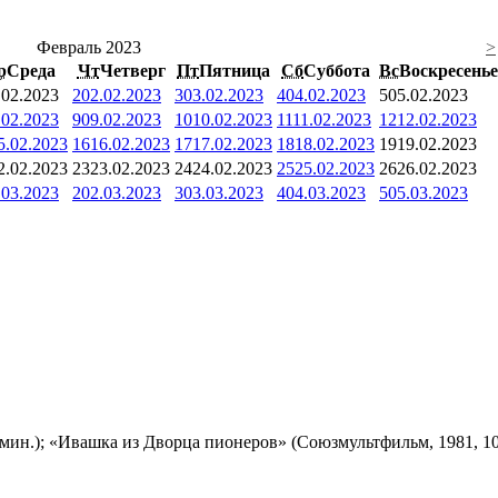
Февраль 2023
>
р
Среда
Чт
Четверг
Пт
Пятница
Сб
Суббота
Вс
Воскресенье
.02.2023
2
02.02.2023
3
03.02.2023
4
04.02.2023
5
05.02.2023
.02.2023
9
09.02.2023
10
10.02.2023
11
11.02.2023
12
12.02.2023
5.02.2023
16
16.02.2023
17
17.02.2023
18
18.02.2023
19
19.02.2023
2.02.2023
23
23.02.2023
24
24.02.2023
25
25.02.2023
26
26.02.2023
.03.2023
2
02.03.2023
3
03.03.2023
4
04.03.2023
5
05.03.2023
мин.); «Ивашка из Дворца пионеров» (Союзмультфильм, 1981, 10